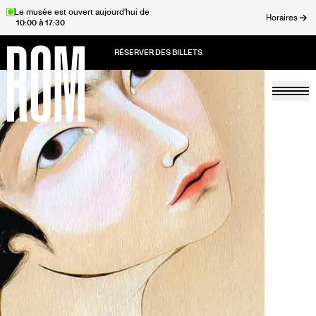
Aller
Le musée est ouvert aujourd'hui de
Horaires
10:00 à 17:30
au
rmer
contenu
principal
Togg
Accueil