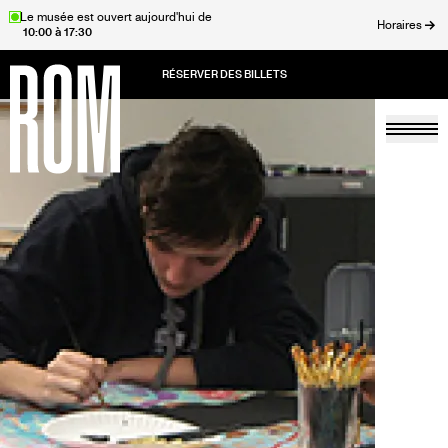
Aller
Le musée est ouvert aujourd'hui de
Horaires
10:00 à 17:30
au
rmer
contenu
principal
Togg
Accueil