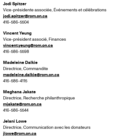
Jodi Spitzer
Vice-présidente associée, Événements et célébrations
jodi.spitzer@rom.on.ca
416-586-5504
Vincent Yeung
Vice-président associé, Finances
vincent.yeung@rom.on.ca
416-586-5598
Madeleine Dalkie
Directrice, Commandite
madeleine.dalkie@rom.on.ca
416-586-4115
Meghana Jakate
Directrice, Recherche philanthropique
mjakate@rom.on.ca
416-586-5544
Jelani Lowe
Directrice, Communication avec les donateurs
jlowe@rom.on.ca