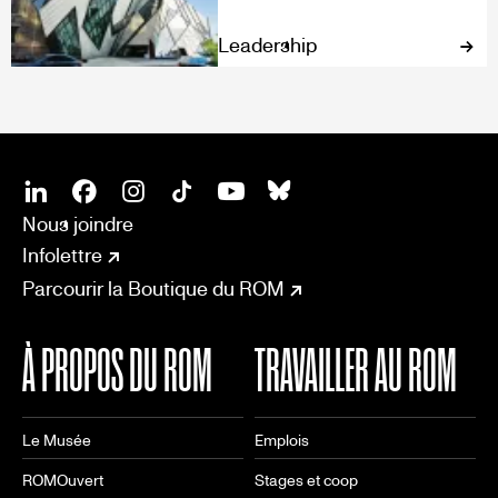
Leadership
SOCIAL
CONNECT
Linkedin
Facebook
Instagram
Tiktok
Youtube
Bsky
Nous joindre
Infolettre
Parcourir la Boutique du ROM
À PROPOS DU ROM
TRAVAILLER AU ROM
Le Musée
Emplois
ROMOuvert
Stages et coop