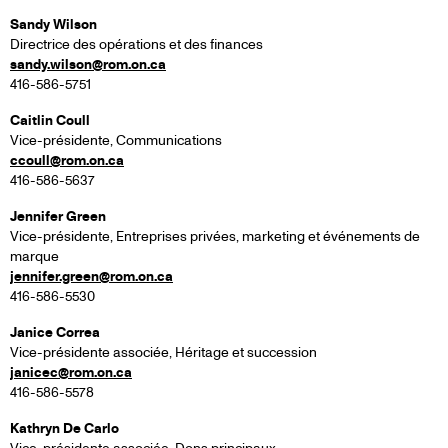
Sandy Wilson
Directrice des opérations et des finances
sandy.wilson@rom.on.ca
416-586-5751
Caitlin Coull
Vice-présidente, Communications
ccoull@rom.on.ca
416-586-5637
Jennifer Green
Vice-présidente, Entreprises privées, marketing et événements de
marque
jennifer.green@rom.on.ca
416-586-5530
Janice Correa
Vice-présidente associée, Héritage et succession
janicec@rom.on.ca
416-586-5578
Kathryn De Carlo