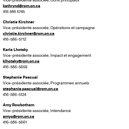
Vice-présidente associée, Dons principaux
kathrynd@rom.on.ca
416 586 5745
Christie Kirchner
Vice-présidente associée, Opérations et campagne
christie.kirchner@rom.on.ca
416-586-5712
Karla Lhotsky
Vice-présidente associée, Impact et engagement
klhotsky@rom.on.ca
416-586-5659
Stephanie Pascual
Vice-présidente associée, Programmes annuels
stephanie.pascual@rom.on.ca
416-586-5124
Amy Rowbotham
Vice-présidente associée, Intendance
amyo@rom.on.ca
416-586-5661