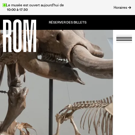
Aller
Le musée est ouvert aujourd'hui de
Horaires
10:00 à 17:30
au
rmer
contenu
principal
Togg
Accueil