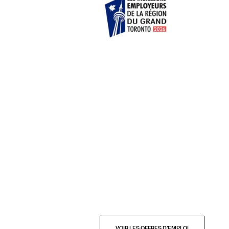
FAITES DE LA CULTURE
VOTRE PROFESSION
Fondé en 1914, le ROM est un lieu
d’apprentissage et de découverte, un
lieu où l’inspiration se vit au quotidien.
Les employé.e.s tirent une juste fierté
d’y travailler. Musée le plus important
et le plus exhaustif au Canada, le
ROM figure parmi les dix grandes
institutions culturelles en Amérique
du Nord.