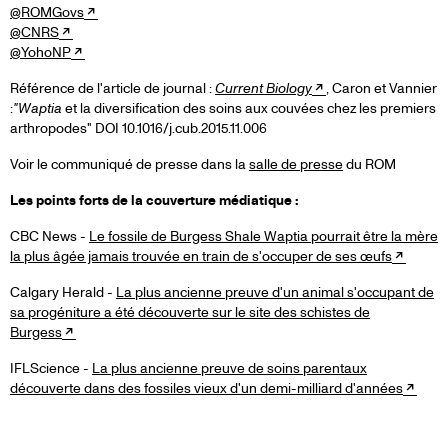
@ROMGovs
@CNRS
@YohoNP
Référence de l'article de journal :
Current Biology
, Caron et Vannier
:
"Waptia
et la diversification des soins aux couvées chez les premiers
arthropodes" DOI 10.1016/j.cub.2015.11.006
Voir le communiqué de presse dans la
salle de presse
du ROM
Les points forts de la couverture médiatique :
CBC News -
Le fossile de Burgess Shale Waptia pourrait être la mère
la plus âgée jamais trouvée en train de s'occuper de ses œufs
Calgary Herald -
La plus ancienne preuve d'un animal s'occupant de
sa progéniture a été découverte sur le site des schistes de
Burgess
IFLScience -
La plus ancienne preuve de soins parentaux
découverte dans des fossiles vieux d'un demi-milliard d'années