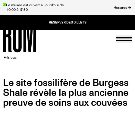
Aller
Le musée est ouvert aujourd'hui de
Horaires
10:00 à 17:30
au
rmer
contenu
principal
Togg
Accueil
FIL
Blogs
D'ARIANE
Le site fossilifère de Burgess
Shale révèle la plus ancienne
preuve de soins aux couvées