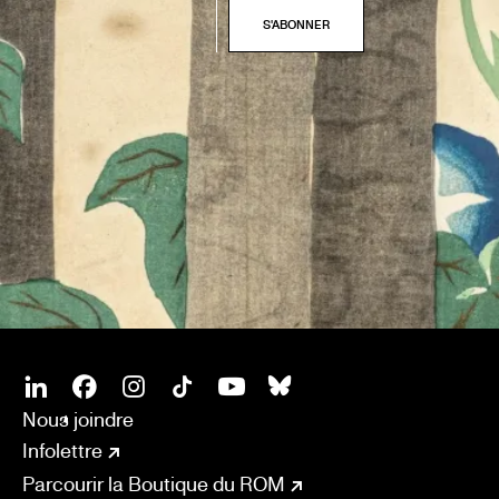
SOCIAL
CONNECT
Linkedin
Facebook
Instagram
Tiktok
Youtube
Bsky
Nous joindre
Infolettre
Parcourir la Boutique du ROM