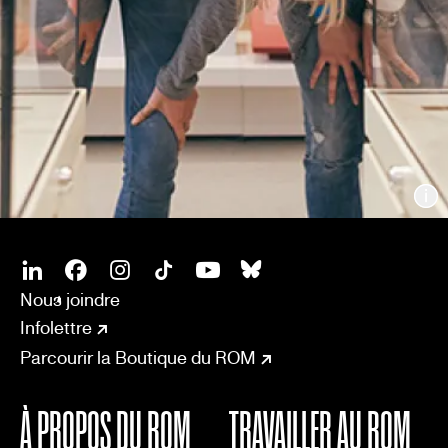
In
SOCIAL
CONNECT
Linkedin
Facebook
Instagram
Tiktok
Youtube
Bsky
Nous joindre
Infolettre
Parcourir la Boutique du ROM
À PROPOS DU ROM
TRAVAILLER AU ROM