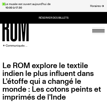
Aller
Le musée est ouvert aujourd'hui de
Horaires
10:00 à 17:30
au
rmer
contenu
principal
Togg
Accueil
FIL
Communiqués ...
D'ARIANE
Le ROM explore le textile
indien le plus influent dans
L'étoffe qui a changé le
monde : Les cotons peints et
imprimés de l'Inde