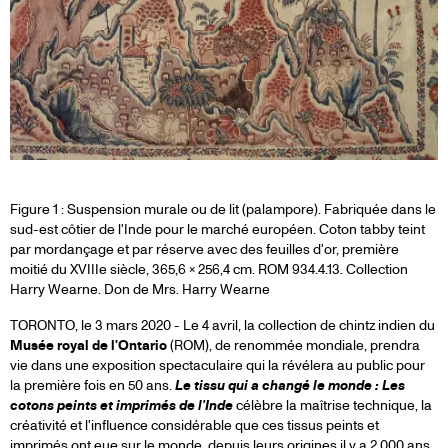
Figure 1 : Suspension murale ou de lit (palampore). Fabriquée dans le
sud-est côtier de l'Inde pour le marché européen. Coton tabby teint
par mordançage et par réserve avec des feuilles d'or, première
moitié du XVIIIe siècle, 365,6 × 256,4 cm. ROM 934.4.13. Collection
Harry Wearne. Don de Mrs. Harry Wearne
TORONTO, le 3 mars 2020 - Le 4 avril, la collection de chintz indien du
Musée royal de l'Ontario
(ROM), de renommée mondiale, prendra
vie dans une exposition spectaculaire qui la révélera au public pour
la première fois en 50 ans.
Le tissu qui a changé le monde : Les
cotons peints et imprimés de l'Inde
célèbre la maîtrise technique, la
créativité et l'influence considérable que ces tissus peints et
imprimés ont eue sur le monde, depuis leurs origines il y a 2 000 ans