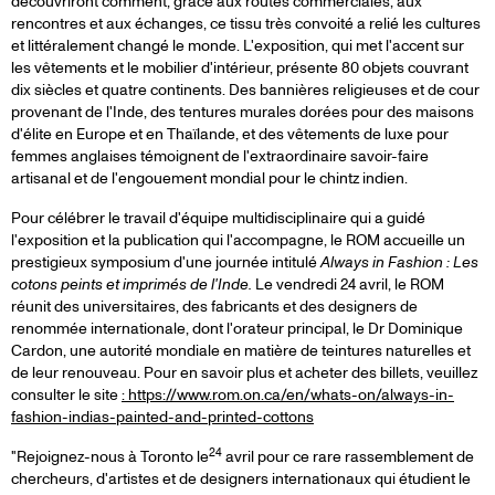
découvriront comment, grâce aux routes commerciales, aux
rencontres et aux échanges, ce tissu très convoité a relié les cultures
et littéralement changé le monde. L'exposition, qui met l'accent sur
les vêtements et le mobilier d'intérieur, présente 80 objets couvrant
dix siècles et quatre continents. Des bannières religieuses et de cour
provenant de l'Inde, des tentures murales dorées pour des maisons
d'élite en Europe et en Thaïlande, et des vêtements de luxe pour
femmes anglaises témoignent de l'extraordinaire savoir-faire
artisanal et de l'engouement mondial pour le chintz indien.
Pour célébrer le travail d'équipe multidisciplinaire qui a guidé
l'exposition et la publication qui l'accompagne, le ROM accueille un
prestigieux symposium d'une journée intitulé
Always in Fashion : Les
cotons peints et imprimés de l'Inde.
Le vendredi 24 avril, le ROM
réunit des universitaires, des fabricants et des designers de
renommée internationale, dont l'orateur principal, le Dr Dominique
Cardon, une autorité mondiale en matière de teintures naturelles et
de leur renouveau. Pour en savoir plus et acheter des billets, veuillez
consulter le site
: https://www.rom.on.ca/en/whats-on/always-in-
fashion-indias-painted-and-printed-cottons
24
"Rejoignez-nous à Toronto le
avril pour ce rare rassemblement de
chercheurs, d'artistes et de designers internationaux qui étudient le