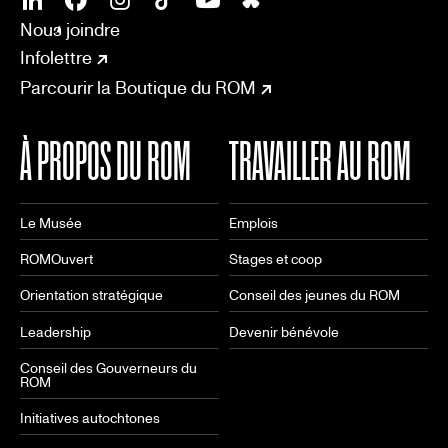
SOCIAL
CONNECT
Linkedin
Facebook
Instagram
Tiktok
Youtube
Bsky
Nous joindre
Infolettre
Parcourir la Boutique du ROM
À PROPOS DU ROM
TRAVAILLER AU ROM
Le Musée
Emplois
ROMOuvert
Stages et coop
Orientation stratégique
Conseil des jeunes du ROM
Leadership
Devenir bénévole
Conseil des Gouverneurs du
ROM
Initiatives autochtones