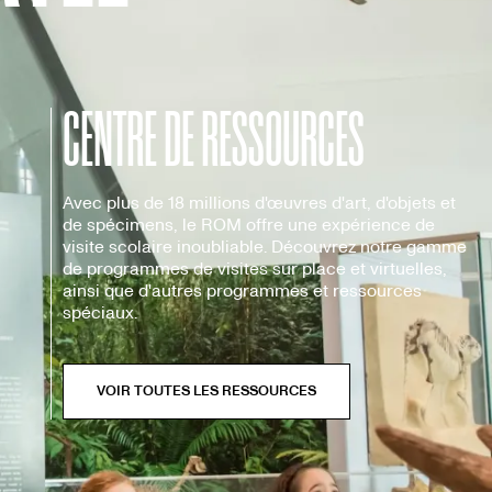
CENTRE DE RESSOURCES
Avec plus de 18 millions d'œuvres d'art, d'objets et
de spécimens, le ROM offre une expérience de
visite scolaire inoubliable. Découvrez notre gamme
de programmes de visites sur place et virtuelles,
ainsi que d'autres programmes et ressources
spéciaux.