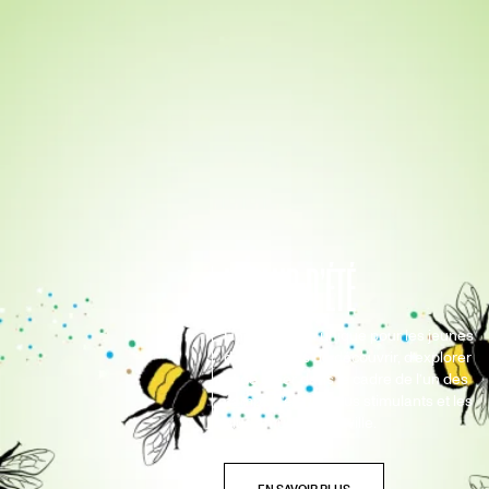
LE CLUB D’ÉTÉ
Une occasion unique pour les jeunes
de 5 à 16 ans de découvrir, d’explorer
et de créer dans le cadre de l’un des
camps d’été les plus stimulants et les
plus amusants en ville.