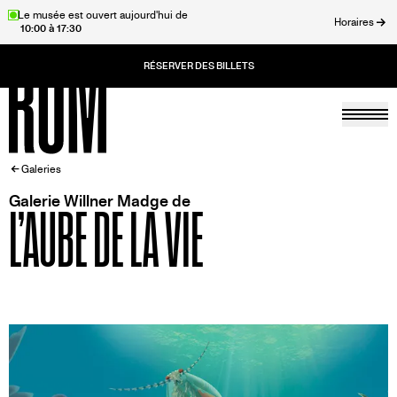
Aller
Le musée est ouvert aujourd'hui de
Horaires
10:00 à 17:30
au
rmer
contenu
principal
Togg
Accueil
FIL
Galeries
Galerie Willner Madge de
L’AUBE DE LA VIE
D'ARIANE