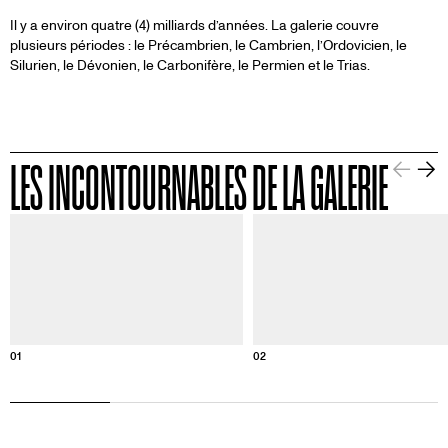
Il y a environ quatre (4) milliards d’années. La galerie couvre
plusieurs périodes : le Précambrien, le Cambrien, l’Ordovicien, le
Silurien, le Dévonien, le Carbonifère, le Permien et le Trias.
LES INCONTOURNABLES DE LA GALERIE
Informations sur cette image
Informa
01
02