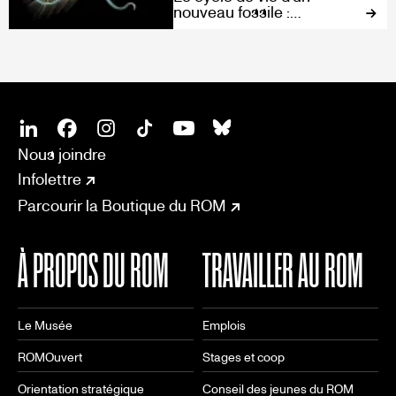
nouveau fossile :
Découvrez l'ancien cousin
du ver de terre
SOCIAL
CONNECT
Linkedin
Facebook
Instagram
Tiktok
Youtube
Bsky
Nous joindre
Infolettre
Parcourir la Boutique du ROM
À PROPOS DU ROM
TRAVAILLER AU ROM
Le Musée
Emplois
ROMOuvert
Stages et coop
Orientation stratégique
Conseil des jeunes du ROM