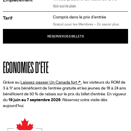
Voir sur le plan
Compris dans le prix d'entrée
Tarif
Gratuit pour les Membres – En savoir plus
ÉCONOMIES
ÉCONOMIES D'ÉTÉ
D'ÉTÉ
Grâce au
Laissez-passer Un Canada fort
, les visiteurs du ROM de
3 à 17 ans bénéficient de l’entrée gratuite et les jeunes de 18 à 24 ans
bénéficient de 50 % de rabais sur le prix du billet d’entrée. En vigueur
du
19 juin au 7 septembre 2026
. Réservez votre visite dès
aujourd’hui.
Image