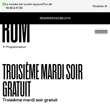
Aller
Le musée est ouvert aujourd'hui de
Horaires
10:00 à 17:30
au
rmer
contenu
principal
Togg
Accueil
FIL
Programmation
D'ARIANE
TROISIÈME MARDI SOIR
GRATUIT
Troisième mardi soir gratuit