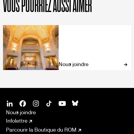
VOUS POURRIEZ AUSSI AIMER
Nous joindre
SOCIAL
CONNECT
Linkedin
Facebook
Instagram
Tiktok
Youtube
Bsky
Nous joindre
Infolettre
Parcourir la Boutique du ROM