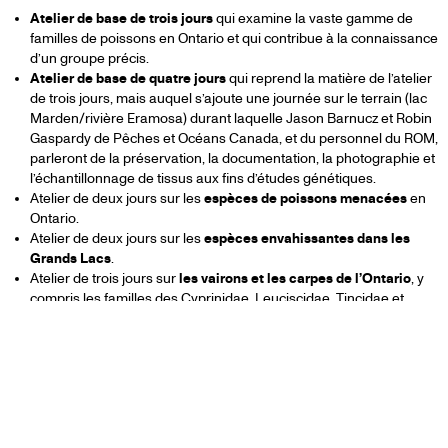
Atelier de base de trois jours
qui examine la vaste gamme de
familles de poissons en Ontario et qui contribue à la connaissance
d’un groupe précis.
Atelier de base de quatre jours
qui reprend la matière de l’atelier
de trois jours, mais auquel s’ajoute une journée sur le terrain (lac
Marden/rivière Eramosa) durant laquelle Jason Barnucz et Robin
Gaspardy de Pêches et Océans Canada, et du personnel du ROM,
parleront de la préservation, la documentation, la photographie et
l’échantillonnage de tissus aux fins d’études génétiques.
Atelier de deux jours sur les
espèces de poissons menacées
en
Ontario.
Atelier de deux jours sur les
espèces envahissantes dans les
Grands Lacs
.
Atelier de trois jours sur
les vairons et les carpes de l’Ontario
, y
compris les familles des Cyprinidae, Leuciscidae, Tincidae et
Xenocyprididae.
Tous les détails seront fournis aux participants inscrits avant
chaque atelier.