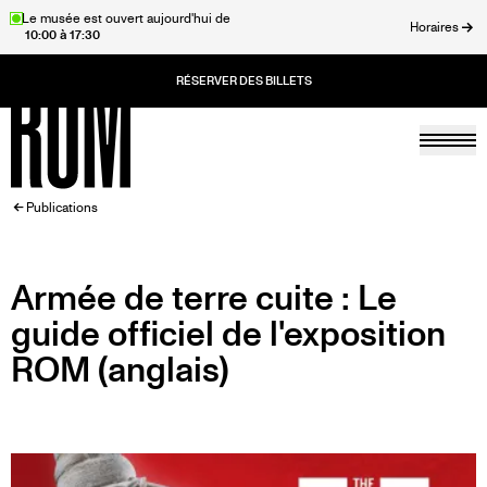
Aller
Le musée est ouvert aujourd'hui de
Horaires
10:00 à 17:30
au
rmer
contenu
principal
Togg
Accueil
FIL
Publications
D'ARIANE
Armée de terre cuite : Le
guide officiel de l'exposition
ROM (anglais)