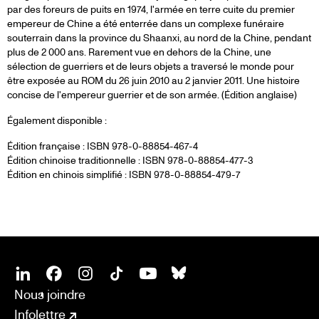
par des foreurs de puits en 1974, l'armée en terre cuite du premier
empereur de Chine a été enterrée dans un complexe funéraire
souterrain dans la province du Shaanxi, au nord de la Chine, pendant
plus de 2 000 ans. Rarement vue en dehors de la Chine, une
sélection de guerriers et de leurs objets a traversé le monde pour
être exposée au ROM du 26 juin 2010 au 2 janvier 2011. Une histoire
concise de l'empereur guerrier et de son armée. (Édition anglaise)
Également disponible :
Édition française : ISBN 978-0-88854-467-4
Édition chinoise traditionnelle : ISBN 978-0-88854-477-3
Édition en chinois simplifié : ISBN 978-0-88854-479-7
SOCIAL
CONNECT
Linkedin
Facebook
Instagram
Tiktok
Youtube
Bsky
Nous joindre
Infolettre