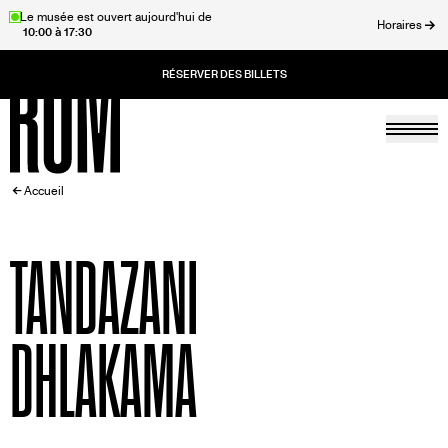
Aller
Le musée est ouvert aujourd'hui de
Horaires
10:00 à 17:30
au
rmer
contenu
principal
Togg
Accueil
FIL
Accueil
D'ARIANE
TANDAZANI
DHLAKAMA