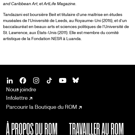
and Caribbean Art
, et
ArtLife Magazine
.
Tandazani est boursière Beit et titulaire d’une maîtrise en études
muséales de l’Université de Leeds, au Royaume-Uni (2015), et d’un
baccalauréat en beaux-arts et sciences politiques de l’Université de
St. Lawrence, aux États-Unis (2011). Elle est membre du comité
artistique de la Fondation NESR à Luanda.
SOCIAL
CONNECT
Linkedin
Facebook
Instagram
Tiktok
Youtube
Bsky
Nous joindre
Infolettre
Parcourir la Boutique du ROM
À PROPOS DU ROM
TRAVAILLER AU ROM