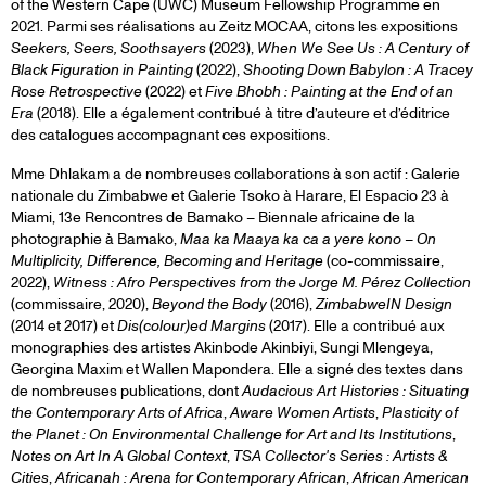
of the Western Cape (UWC) Museum Fellowship Programme en
2021. Parmi ses réalisations au Zeitz MOCAA, citons les expositions
Seekers, Seers, Soothsayers
(2023),
When We See Us : A Century of
Black Figuration in Painting
(2022),
Shooting Down Babylon : A Tracey
Rose Retrospective
(2022) et
Five Bhobh : Painting at the End of an
Era
(2018). Elle a également contribué à titre d’auteure et d’éditrice
des catalogues accompagnant ces expositions.
Mme Dhlakam a de nombreuses collaborations à son actif : Galerie
nationale du Zimbabwe et Galerie Tsoko à Harare, El Espacio 23 à
Miami, 13e Rencontres de Bamako – Biennale africaine de la
photographie à Bamako,
Maa ka Maaya ka ca a yere kono – On
Multiplicity, Difference, Becoming and Heritage
(co-commissaire,
2022),
Witness : Afro Perspectives from the Jorge M. Pérez Collection
(commissaire, 2020),
Beyond the Body
(2016),
ZimbabweIN Design
(2014 et 2017) et
Dis(colour)ed Margins
(2017). Elle a contribué aux
monographies des artistes Akinbode Akinbiyi, Sungi Mlengeya,
Georgina Maxim et Wallen Mapondera. Elle a signé des textes dans
de nombreuses publications, dont
Audacious Art Histories : Situating
the Contemporary Arts of Africa
,
Aware Women Artists
,
Plasticity of
the Planet : On Environmental Challenge for Art and Its Institutions
,
Notes on Art In A Global Context
,
TSA Collector's Series : Artists &
Cities
,
Africanah : Arena for Contemporary African
,
African American