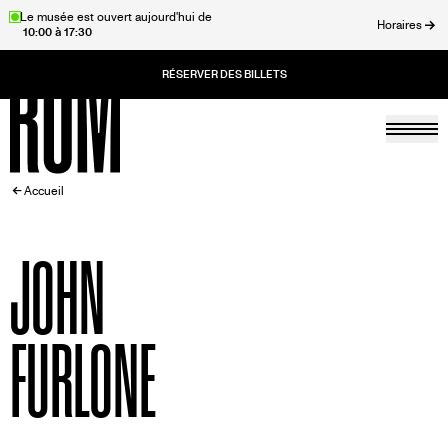
Aller
Le musée est ouvert aujourd'hui de
Horaires
10:00 à 17:30
au
rmer
contenu
principal
Togg
Accueil
FIL
Accueil
D'ARIANE
JOHN
FURLONE