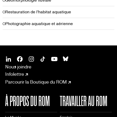
Géomorphologie fluviale
Restauration de l'habitat aquatique
Photographie aquatique et aérienne
SOCIAL
CONNECT
Linkedin
Facebook
Instagram
Tiktok
Youtube
Bsky
Nous joindre
Infolettre
Parcourir la Boutique du ROM
À PROPOS DU ROM
TRAVAILLER AU ROM