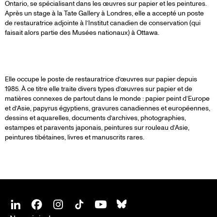
Ontario, se spécialisant dans les œuvres sur papier et les peintures.
Après un stage à la Tate Gallery à Londres, elle a accepté un poste
de restauratrice adjointe à l’Institut canadien de conservation (qui
faisait alors partie des Musées nationaux) à Ottawa.
JANET
Elle occupe le poste de restauratrice d’œuvres sur papier depuis
1985. À ce titre elle traite divers types d’œuvres sur papier et de
matières connexes de partout dans le monde : papier peint d’Europe
COWAN
et d’Asie, papyrus égyptiens, gravures canadiennes et européennes,
dessins et aquarelles, documents d’archives, photographies,
estampes et paravents japonais, peintures sur rouleau d’Asie,
peintures tibétaines, livres et manuscrits rares.
SOCIAL
Linkedin
Facebook
Instagram
Tiktok
Youtube
Bsky