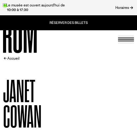
Aller
Le musée est ouvert aujourd'hui de
Horaires
10:00 à 17:30
au
rmer
contenu
principal
Togg
Accueil
FIL
Accueil
D'ARIANE
JANET
COWAN