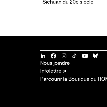
Sichuan du 20e siècle
SOCIAL
CONNECT
Linkedin
Facebook
Instagram
Tiktok
Youtube
Bsky
Nous joindre
Infolettre
Parcourir la Boutique du R