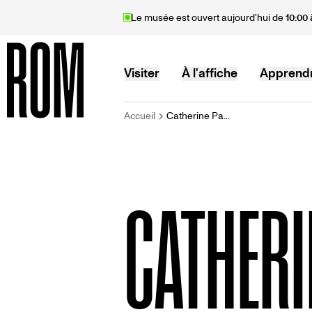
Aller
Le musée est ouvert aujourd'hui de
10:00 
au
contenu
principal
MAIN
Visiter
À l'affiche
Apprend
FIL
Accueil
Catherine Pa...
Accueil
NAVIGATION
D'ARIANE
CATHERI