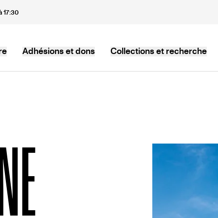
à 17:30
re
Adhésions et dons
Collections et recherche
NE