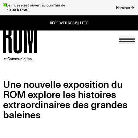
Aller
Le musée est ouvert aujourd'hui de
Horaires
10:00 à 17:30
au
rmer
contenu
principal
Togg
Accueil
FIL
Communiqués ...
D'ARIANE
Une nouvelle exposition du
ROM explore les histoires
extraordinaires des grandes
baleines