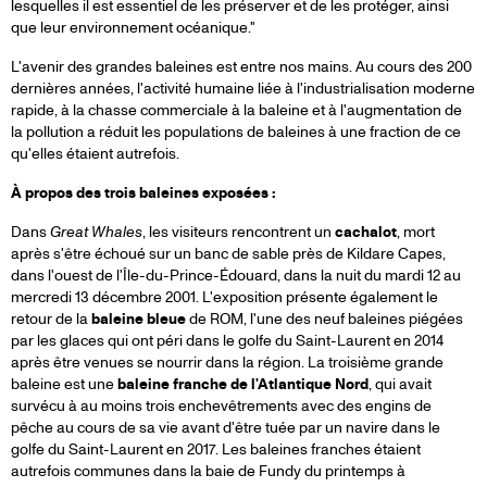
lesquelles il est essentiel de les préserver et de les protéger, ainsi
que leur environnement océanique."
L'avenir des grandes baleines est entre nos mains. Au cours des 200
dernières années, l'activité humaine liée à l'industrialisation moderne
rapide, à la chasse commerciale à la baleine et à l'augmentation de
la pollution a réduit les populations de baleines à une fraction de ce
qu'elles étaient autrefois.
À propos des trois baleines exposées :
Dans
Great Whales
, les visiteurs rencontrent un
cachalot
, mort
après s'être échoué sur un banc de sable près de Kildare Capes,
dans l'ouest de l'Île-du-Prince-Édouard, dans la nuit du mardi 12 au
mercredi 13 décembre 2001. L'exposition présente également le
retour de la
baleine bleue
de ROM, l'une des neuf baleines piégées
par les glaces qui ont péri dans le golfe du Saint-Laurent en 2014
après être venues se nourrir dans la région. La troisième grande
baleine est une
baleine franche de l'Atlantique Nord
, qui avait
survécu à au moins trois enchevêtrements avec des engins de
pêche au cours de sa vie avant d'être tuée par un navire dans le
golfe du Saint-Laurent en 2017. Les baleines franches étaient
autrefois communes dans la baie de Fundy du printemps à