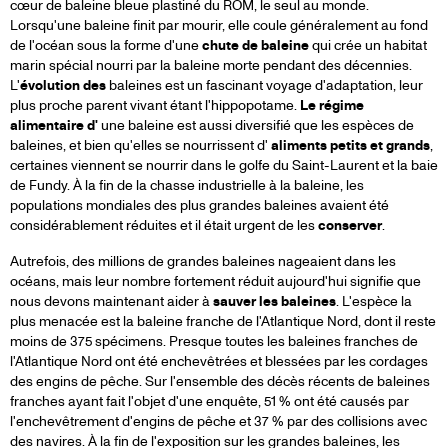
cœur de baleine bleue plastiné du ROM, le seul au monde.
Lorsqu'une baleine finit par mourir, elle coule généralement au fond
de l'océan sous la forme d'une
chute de baleine
qui crée un habitat
marin spécial nourri par la baleine morte pendant des décennies.
L'
évolution des
baleines est un fascinant voyage d'adaptation, leur
plus proche parent vivant étant l'hippopotame.
Le régime
alimentaire d'
une baleine est aussi diversifié que les espèces de
baleines, et bien qu'elles se nourrissent d'
aliments petits et grands
,
certaines viennent se nourrir dans le golfe du Saint-Laurent et la baie
de Fundy. À la fin de la chasse industrielle à la baleine, les
populations mondiales des plus grandes baleines avaient été
considérablement réduites et il était urgent de les
conserver
.
Autrefois, des millions de grandes baleines nageaient dans les
océans, mais leur nombre fortement réduit aujourd'hui signifie que
nous devons maintenant aider à
sauver les baleines
. L'espèce la
plus menacée est la baleine franche de l'Atlantique Nord, dont il reste
moins de 375 spécimens. Presque toutes les baleines franches de
l'Atlantique Nord ont été enchevêtrées et blessées par les cordages
des engins de pêche. Sur l'ensemble des décès récents de baleines
franches ayant fait l'objet d'une enquête, 51 % ont été causés par
l'enchevêtrement d'engins de pêche et 37 % par des collisions avec
des navires. À la fin de l'exposition sur les grandes baleines, les