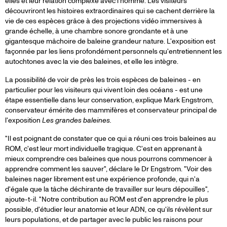
elles et leur relation complexe avec l'homme. Les visiteurs
découvriront les histoires extraordinaires qui se cachent derrière la
vie de ces espèces grâce à des projections vidéo immersives à
grande échelle, à une chambre sonore grondante et à une
gigantesque mâchoire de baleine grandeur nature. L'exposition est
façonnée par les liens profondément personnels qu'entretiennent les
autochtones avec la vie des baleines, et elle les intègre.
La possibilité de voir de près les trois espèces de baleines - en
particulier pour les visiteurs qui vivent loin des océans - est une
étape essentielle dans leur conservation, explique Mark Engstrom,
conservateur émérite des mammifères et conservateur principal de
l'exposition
Les grandes baleines.
"Il est poignant de constater que ce qui a réuni ces trois baleines au
ROM, c'est leur mort individuelle tragique. C'est en apprenant à
mieux comprendre ces baleines que nous pourrons commencer à
apprendre comment les sauver", déclare le Dr Engstrom. "Voir des
baleines nager librement est une expérience profonde, qui n'a
d'égale que la tâche déchirante de travailler sur leurs dépouilles",
ajoute-t-il. "Notre contribution au ROM est d'en apprendre le plus
possible, d'étudier leur anatomie et leur ADN, ce qu'ils révèlent sur
leurs populations, et de partager avec le public les raisons pour