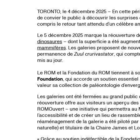
TORONTO, le 4 décembre 2025 – En cette pério
de convier le public à découvrir les surprises
compris le retour tant attendu d’un célèbre a
Le 5 décembre 2025 marque la réouverture 
dinosaures
– dont la superficie a été augmen
mammifères
. Les galeries proposent de nouve
permanence de
Zuul crurivastator
, qui compt
mis au jour.
Le ROM et la Fondation du ROM tiennent à sou
Foundation
, qui accorde un soutien essentie
valeur sa collection de paléontologie d’enverg
Les galeries ont été fermées au grand public 
réouverture offre aux visiteurs un aperçu de
ROMOuvert – une initiative qui permettra au M
l’accessibilité et de créer un lieu de rassembl
réaménagement de la galerie a été piloté par
naturelle) et titulaire de la Chaire James et 
« Grâce au soutien indéfectible de la Fondati