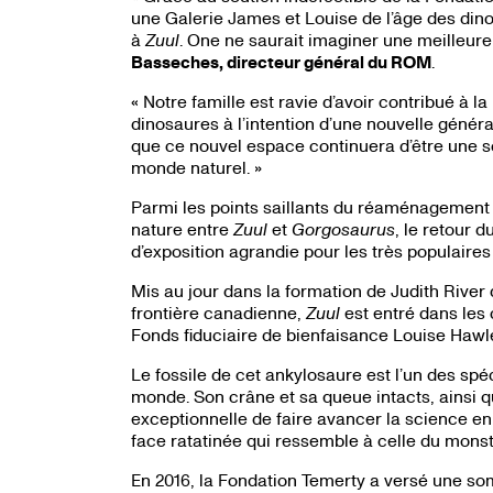
une Galerie James et Louise de l’âge des din
à
Zuul
. One ne saurait imaginer une meilleure
Basseches, directeur général du ROM
.
« Notre famille est ravie d’avoir contribué à la
dinosaures à l’intention d’une nouvelle générat
que ce nouvel espace continuera d’être une so
monde naturel. »
Parmi les points saillants du réaménagement 
nature entre
Zuul
et
Gorgosaurus
, le retour 
d’exposition agrandie pour les très populaire
Mis au jour dans la formation de Judith River
frontière canadienne,
Zuul
est entré dans les
Fonds fiduciaire de bienfaisance Louise Hawl
Le fossile de cet ankylosaure est l’un des sp
monde. Son crâne et sa queue intacts, ainsi q
exceptionnelle de faire avancer la science en
face ratatinée qui ressemble à celle du mons
En 2016, la Fondation Temerty a versé une so