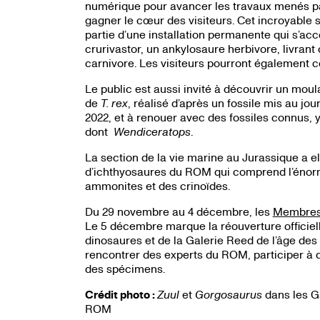
numérique pour avancer les travaux menés par
gagner le cœur des visiteurs. Cet incroyable
partie d’une installation permanente qui s’a
crurivastor, un ankylosaure herbivore, livran
carnivore. Les visiteurs pourront également
Le public est aussi invité à découvrir un mou
de
T. rex
, réalisé d’après un fossile mis au j
2022, et à renouer avec des fossiles connus, 
dont
Wendiceratops
.
La section de la vie marine au Jurassique a 
d’ichthyosaures du ROM qui comprend l’éno
ammonites et des crinoïdes.
Du 29 novembre au 4 décembre, les
Membre
Le 5 décembre marque la réouverture officiel
dinosaures et de la Galerie Reed de l’âge de
rencontrer des experts du ROM, participer à d
des spécimens.
Crédit photo :
Zuul
et
Gorgosaurus
dans les G
ROM