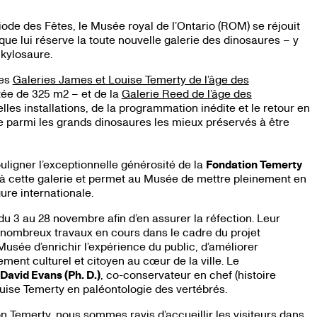
de des Fêtes, le Musée royal de l’Ontario (ROM) se réjouit
 que lui réserve la toute nouvelle galerie des dinosaures – y
nkylosaure.
des
Galeries James et Louise Temerty de l’âge des
tée de 325 m2 – et de la
Galerie Reed de l’âge des
lles installations, de la programmation inédite et le retour en
e parmi les grands dinosaures les mieux préservés à être
ligner l’exceptionnelle générosité de la
Fondation Temerty
l à cette galerie et permet au Musée de mettre pleinement en
ure internationale.
du 3 au 28 novembre afin d’en assurer la réfection. Leur
s nombreux travaux en cours dans le cadre du projet
usée d’enrichir l’expérience du public, d’améliorer
ement culturel et citoyen au cœur de la ville. Le
David Evans (Ph. D.)
, co-conservateur en chef (histoire
Louise Temerty en paléontologie des vertébrés.
on Temerty, nous sommes ravis d’accueillir les visiteurs dans