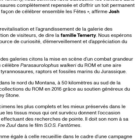
osaures complètement repensée et d’offrir un toit permanent
 façon de célébrer ensemble les Fêtes », affirme
Josh
 revitalisation et l’agrandissement de la galerie des
ion de visiteurs, de dire la
famille Temerty
. Nous espérons
urce de curiosité, d’émerveillement et d’appréciation du
des galeries citons la mise en scène d’un combat grandeur
du célèbre
Parasaurolophus walkeri
du ROM et une aire
s tyrannosaures, raptors et fossiles marins du Jurassique.
 dans le nord du Montana, à 50 kilomètres au sud de la
 collections du ROM en 2016 grâce au soutien généreux du
ey Stone.
écimens les plus complets et les mieux préservés dans le
ue les tissus mous qui ont survécu donnent l’occasion
 effectuant des recherches de pointe. Il doit son nom à sa
tre
Zuul
dans le film
S.O.S. Fantômes
.
mme égale à celle recueillie dans le cadre d’une campagne