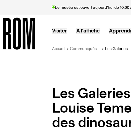
Aller
Le musée est ouvert aujourd'hui de
10:00 
au
contenu
principal
MAIN
Visiter
À l'affiche
Apprend
FIL
Accueil
Communiqués ...
Les Galeries...
Accueil
NAVIGATION
D'ARIANE
Les Galerie
Louise Temer
des dinosau