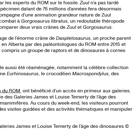
 les experts du ROM sur le fossile.
Zuul
n’a pas tardé
 spécimen datant de 76 millions d’années fera désormais
ccompagne d’une animation grandeur nature de Zuul
t combat à
Gorgosaurus libratus
, un redoutable théropode
 comparer deux vrais crânes de
Zuul
et
Gorgosaurus
.
lage de l’énorme crâne de
Daspletosaurus
, un proche parent
our en Alberta par des paléontologues du ROM entre 2015 et
y compris un groupe de raptors et de dinosaures à cornes
elle aussi été réaménagée, notamment la célèbre collection
rme
Eurhinosaurus
, le crocodilien
Macrospondylus
, des
s du ROM
ont bénéficié d’un accès en primeur aux galeries.
le des Galeries James et Louise Temerty de l’âge des
s mammifères. Au cours du week-end, les visiteurs pourront
es visites guidées et des activités thématiques et manipuler
aleries James et Louise Temerty de l’âge des dinosaures ©