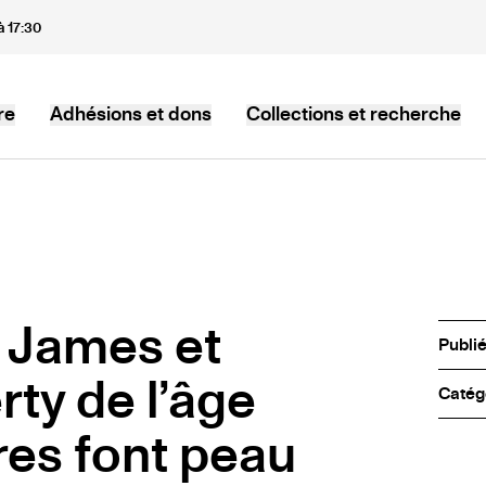
à 17:30
re
Adhésions et dons
Collections et recherche
s James et
Publi
ty de l’âge
Catég
res font peau