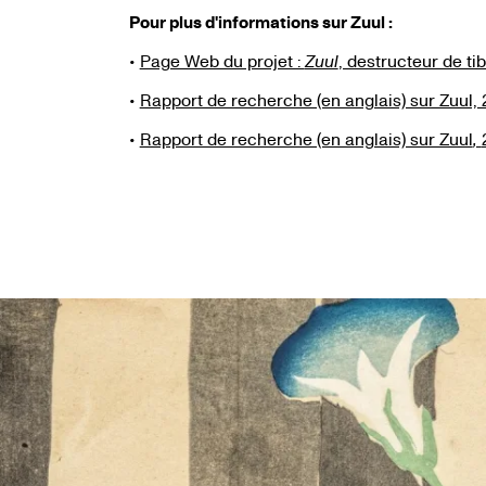
Pour plus d'informations sur Zuul :
•
Page Web du projet :
Zuul
, destructeur de ti
•
Rapport de recherche (en anglais) sur Zuul, 2
•
Rapport de recherche (en anglais) sur Zuul
,