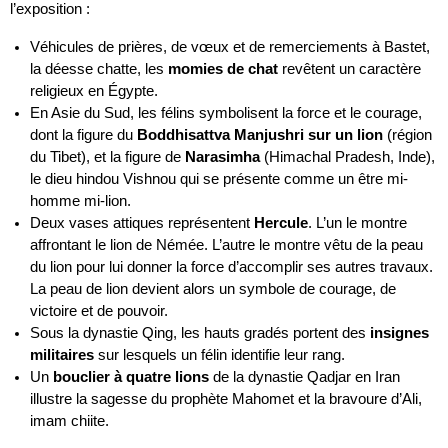
l’exposition :
Véhicules de prières, de vœux et de remerciements à Bastet,
la déesse chatte, les
momies de chat
revêtent un caractère
religieux en Égypte.
En Asie du Sud, les félins symbolisent la force et le courage,
dont la figure du
Boddhisattva Manjushri
sur un lion
(région
du Tibet), et la figure de
Narasimha
(Himachal Pradesh, Inde),
le dieu hindou Vishnou qui se présente comme un être mi-
homme mi-lion.
Deux vases attiques représentent
Hercule
. L’un le montre
affrontant le lion de Némée. L’autre le montre vêtu de la peau
du lion pour lui donner la force d’accomplir ses autres travaux.
La peau de lion devient alors un symbole de courage, de
victoire et de pouvoir.
Sous la dynastie Qing, les hauts gradés portent des
insignes
militaires
sur lesquels un félin identifie leur rang.
Un
bouclier à quatre lions
de la dynastie Qadjar en Iran
illustre la sagesse du prophète Mahomet et la bravoure d’Ali,
imam chiite.