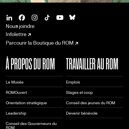
SOCIAL
CONNECT
Linkedin
Facebook
Instagram
Tiktok
Youtube
Bsky
Nous joindre
Infolettre
Parcourir la Boutique du ROM
À PROPOS DU ROM
TRAVAILLER AU ROM
Le Musée
Emplois
ROMOuvert
Stages et coop
Orientation stratégique
Conseil des jeunes du ROM
Leadership
Devenir bénévole
Conseil des Gouverneurs du
ROM