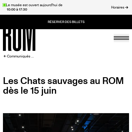
Aller
Le musée est ouvert aujourd'hui de
Horaires
10:00 à 17:30
au
rmer
contenu
principal
Togg
Accueil
FIL
Communiqués ...
D'ARIANE
Les Chats sauvages au ROM
dès le 15 juin