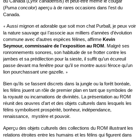
du Canada (
Lynx canadensi
s) et peut-être même le cougar
(
Puma concolor
) aperçu à de rares occasions dans l’est du
Canada.
Aussi mignon et adorable que soit mon chat Purball, je peux voir
«
la nature sauvage qui I’associe aux milliers d’années d’évolution
commune avec d’autres espèces félines, affirme
Kevin
Seymour, commissaire de l’exposition au ROM
. Malgré ses
ronronnements sonores, son habitude de se frotter contre les
jambes et sa prédilection pour la sieste, il suffit qu’un écureuil
passe devant ma fenêtre pour qu’il se montre aussi féroce qu’un
lion pourchassant une gazelle.
»
Bien qu’ils se fassent discrets dans la jungle ou la forêt boréale,
les félins jouent un rôle de premier plan en tant que symboles de
la royauté ou incarnations de divinités. La présentation au ROM
réunit des œuvres d’art et des objets culturels dans lesquels les
félins symbolisent prospérité, bonheur, indépendance,
renaissance, mystère et pouvoir.
Aperçu des objets culturels des collections du ROM illustrant les
relations étroites entre les humains et les félins qui figurent dans