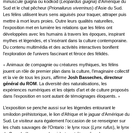
minuscule guigna ou kodkod (
Leopardus guigna
) d’Amérique du
Sud et le chat pêcheur (
Prionailurus viverrinus
) d’Asie du Sud.
Les félins utilisent leurs sens aiguisés pour traquer, attraper puis
mettre à mort leurs proies. Outre leurs qualités naturelles,
l’exposition met en lumière les relations que les félins ont
développées avec les humains à travers les époques, inspirant
mythes et légendes, et s’insérant dans la culture contemporaine.
Du contenu multimédia et des activités interactives bonifient
l’exploration de l’univers fascinant et féroce des félidés.
Animaux de compagnie ou créatures mythiques, les félins
«
jouent un rôle de premier plan dans la culture, l’imaginaire collectif
et la vie de tous les jours, affirme
Josh Basseches, directeur
général du ROM
. La diversité des naturalisations, les
expériences numériques et les objets d’art et de culture proposés
dans l’exposition en sont autant de témoignages éloquents.
»
L’exposition se penche aussi sur les légendes entourant le
smilodon préhistorique, le lion d’Afrique et le jaguar d’Amérique du
Sud. Le visiteur aura également l’occasion de se renseigner sur
les chats sauvages de l’Ontario : le lynx roux (
Lynx rufus
), le lynx