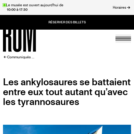
Aller
Le musée est ouvert aujourd'hui de
Horaires
10:00 à 17:30
au
rmer
contenu
principal
Togg
Accueil
FIL
Communiqués ...
D'ARIANE
Les ankylosaures se battaient
entre eux tout autant qu’avec
les tyrannosaures