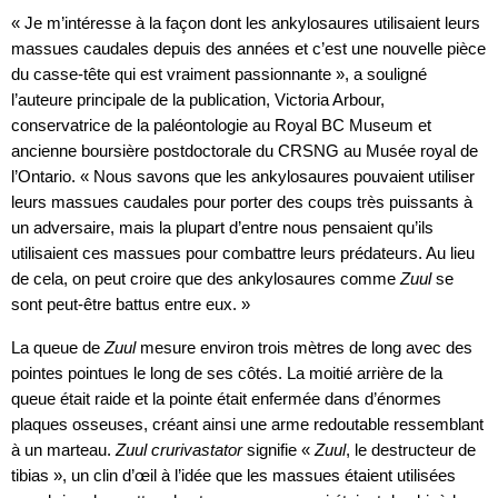
« Je m’intéresse à la façon dont les ankylosaures utilisaient leurs
massues caudales depuis des années et c’est une nouvelle pièce
du casse-tête qui est vraiment passionnante », a souligné
l’auteure principale de la publication, Victoria Arbour,
conservatrice de la paléontologie au Royal BC Museum et
ancienne boursière postdoctorale du CRSNG au Musée royal de
l’Ontario. « Nous savons que les ankylosaures pouvaient utiliser
leurs massues caudales pour porter des coups très puissants à
un adversaire, mais la plupart d’entre nous pensaient qu’ils
utilisaient ces massues pour combattre leurs prédateurs. Au lieu
de cela, on peut croire que des ankylosaures comme
Zuul
se
sont peut-être battus entre eux. »
La queue de
Zuul
mesure environ trois mètres de long avec des
pointes pointues le long de ses côtés. La moitié arrière de la
queue était raide et la pointe était enfermée dans d’énormes
plaques osseuses, créant ainsi une arme redoutable ressemblant
à un marteau.
Zuul crurivastator
signifie «
Zuul
, le destructeur de
tibias », un clin d’œil à l’idée que les massues étaient utilisées