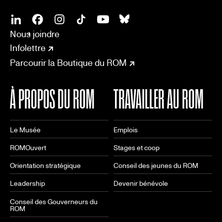
SOCIAL
CONNECT
Linkedin
Facebook
Instagram
Tiktok
Youtube
Bsky
Nous joindre
Infolettre
Parcourir la Boutique du ROM
À PROPOS DU ROM
TRAVAILLER AU ROM
Le Musée
Emplois
ROMOuvert
Stages et coop
Orientation stratégique
Conseil des jeunes du ROM
Leadership
Devenir bénévole
Conseil des Gouverneurs du
ROM