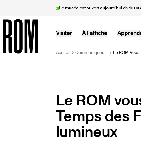
Aller
Le musée est ouvert aujourd'hui de
10:00 
au
contenu
principal
MAIN
Visiter
À l'affiche
Apprend
FIL
Accueil
Communiqués ...
Le ROM Vous .
Accueil
NAVIGATION
D'ARIANE
Le ROM vou
Temps des F
lumineux