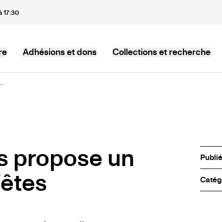
à 17:30
re
Adhésions et dons
Collections et recherche
..
s propose un
Publi
êtes
Catég