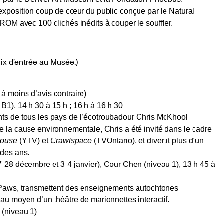
l’exposition coup de cœur du public conçue par le Natural
OM avec 100 clichés inédits à couper le souffler.
rix d’entrée au Musée.)
 à moins d’avis contraire)
B1), 14 h 30 à 15 h ; 16 h à 16 h 30
nts de tous les pays de l’écotroubadour Chris McKhool
de la cause environnementale, Chris a été invité dans le cadre
house
(YTV) et
Crawlspace
(TVOntario), et divertit plus d’un
 des ans.
28 décembre et 3-4 janvier), Cour Chen (niveau 1), 13 h 45 à
 Paws, transmettent des enseignements autochtones
r au moyen d’un théâtre de marionnettes interactif.
 (niveau 1)