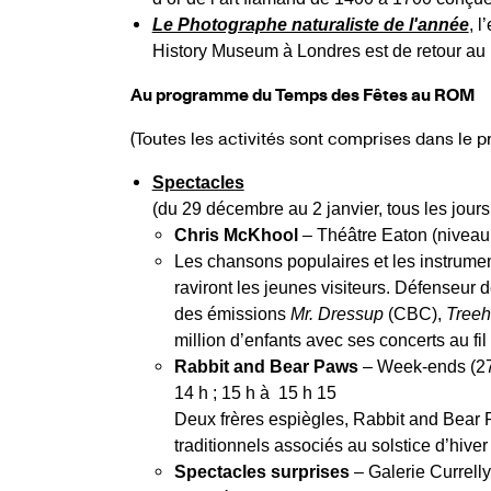
Le Photographe naturaliste de l'année
, 
History Museum à Londres est de retour au R
Au programme du Temps des Fêtes au ROM
(Toutes les activités sont comprises dans le p
Spectacles
(du 29 décembre au 2 janvier, tous les jours
Chris McKhool
– Théâtre Eaton (niveau 
Les chansons populaires et les instrume
raviront les jeunes visiteurs. Défenseur 
des émissions
Mr. Dressup
(CBC),
Tree
million d’enfants avec ses concerts au fil
Rabbit and Bear Paws
– Week-ends (27-
14 h ; 15 h à 15 h 15
Deux frères espiègles, Rabbit and Bear
traditionnels associés au solstice d’hive
Spectacles surprises
– Galerie Currelly