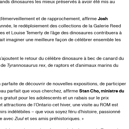
rands dinosaures les mieux préservés à avoir été mis au
’émerveillement et de rapprochement, affirme
Josh
 année, le redéploiement des collections de la Galerie Reed
s et Louise Temerty de l’âge des dinosaures contribuera à
urait imaginer une meilleure façon de célébrer ensemble les
’ajoutent le retour du célèbre dinosaure à bec de canard du
 de
Tyrannosaurus rex
, de raptors et d’animaux marins du
arfaite de découvrir de nouvelles expositions, de participer
deau parfait que vous cherchez, affirme
Stan Cho, ministre du
ès gratuit pour les adolescents et un rabais sur le prix
 attractions de l’Ontario cet hiver, une visite au ROM est
irs indélébiles – que vous soyez féru d’histoire, passionné
ce avec
Zuul
et ses amis préhistoriques.
»