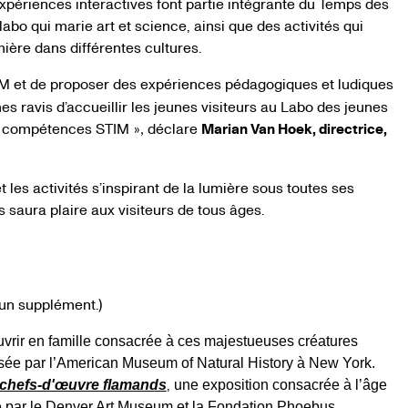
 expériences interactives font partie intégrante du Temps des
o qui marie art et science, ainsi que des activités qui
umière dans différentes cultures.
 et de proposer des expériences pédagogiques et ludiques
s ravis d’accueillir les jeunes visiteurs au Labo des jeunes
es compétences STIM
déclare
Marian Van Hoek, directrice,
»,
 les activités s’inspirant de la lumière sous toutes ses
saura plaire aux visiteurs de tous âges.
d’un supplément.)
uvrir en famille consacrée à ces majestueuses créatures
sée par l’American Museum of Natural History à New York.
,
de chefs-d'œuvre flamands
une exposition consacrée à l’âge
e par le Denver Art Museum et la Fondation Phoebus.