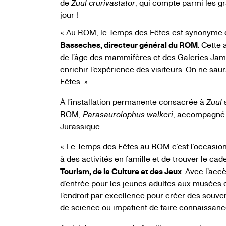
de
Zuul
crurivastator
, qui compte parmi les g
jour !
Au ROM, le Temps des Fêtes est synonyme d
«
Basseches, directeur général du ROM
. Cette
de l’âge des mammifères et des Galeries Jame
enrichir l’expérience des visiteurs. On ne sa
Fêtes.
»
À l’installation permanente consacrée à
Zuul
s
ROM,
Parasaurolophus walkeri
, accompagné
Jurassique.
Le Temps des Fêtes au ROM c’est l’occasion p
«
à des activités en famille et de trouver le ca
Tourism, de la Culture et des Jeux
. Avec l’acc
d’entrée pour les jeunes adultes aux musées et
l’endroit par excellence pour créer des souven
de science ou impatient de faire connaissan