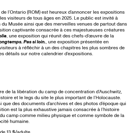
de l’Ontario (ROM) est heureux d’annoncer les expositions
es visiteurs de tous âges en 2025. Le public est invité à
ns du Musée ainsi que des merveilles venues de partout dans
sition captivante consacrée à ces majestueuses créatures
olie
, une exposition qui réunit des chefs-d’œuvre de la
ongtemps. Pas si loin.
, une exposition présentée en
 visiteurs à réfléchir à un des chapitres les plus sombres de
s détails sur notre calendrier d’expositions.
re de la libération du camp de concentration d’Auschwitz,
oire et le legs du site le plus important de l’Holocauste.
insi que des documents d’archives et des photos d’époque qui
tion est la plus exhaustive jamais consacrée à l’histoire
ire du camp comme milieu physique et comme symbole de la
ocité humaine.
 de 13 $/adulte