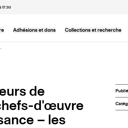
à 17:30
re
Adhésions et dons
Collections et recherche
.
eurs de
Publi
 chefs-d'œuvre
Catég
sance – les