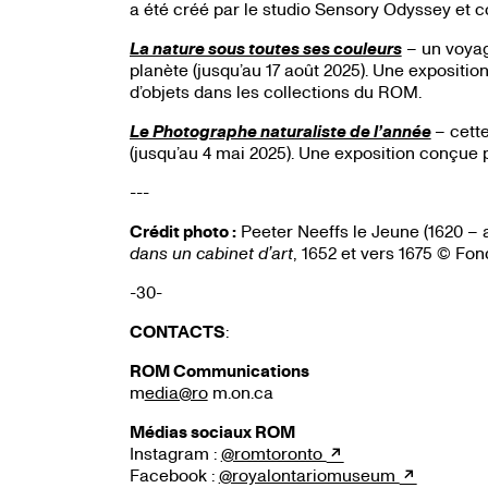
a été créé par le studio Sensory Odyssey et co
La nature sous toutes ses couleurs
– un voyag
planète (jusqu’au 17 août 2025). Une exposit
d’objets dans les collections du ROM.
Le Photographe naturaliste de l’année
– cett
(jusqu’au 4 mai 2025). Une exposition conçue
---
Crédit photo :
Peeter Neeffs le Jeune (1620 – ap
dans un cabinet d’art
, 1652 et vers 1675 © Fo
-30-
CONTACTS
:
ROM Communications
m
edia@ro
m.on.ca
Médias sociaux ROM
Instagram :
@romtoronto
Facebook :
@royalontariomuseum