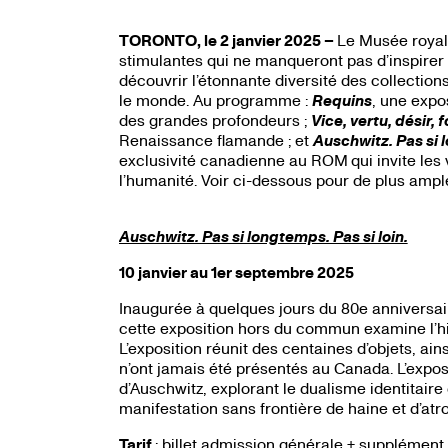
TORONTO, le 2 janvier 2025 –
Le Musée royal 
stimulantes qui ne manqueront pas d’inspirer l
découvrir l’étonnante diversité des collectio
le monde. Au programme :
Requins
, une expo
des grandes profondeurs ;
Vice, vertu, désir, f
Renaissance flamande ; et
Auschwitz. Pas si l
exclusivité canadienne au ROM
qui invite les
l’humanité. Voir ci-dessous pour de plus ample
Auschwitz. Pas si longtemps. Pas si loin.
10 janvier au 1er septembre 2025
Inaugurée à quelques jours du 80e anniversai
cette exposition hors du commun examine l’hist
L’exposition réunit des centaines d’objets, a
n’ont jamais été présentés au Canada. L’exposi
d’Auschwitz, explorant le dualisme identita
manifestation sans frontière de haine et d’atr
Tarif
: billet admission générale + supplément