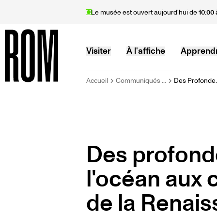
Aller
Le musée est ouvert aujourd'hui de
10:00 
au
contenu
principal
MAIN
Visiter
À l'affiche
Apprend
FIL
Accueil
Communiqués ...
Des Profonde..
Accueil
NAVIGATION
D'ARIANE
Des profond
l'océan aux
de la Renais