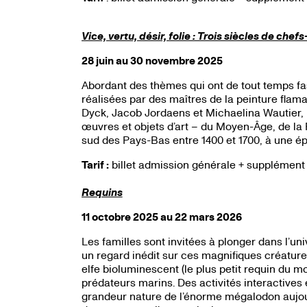
Vice, vertu, désir, folie : Trois siècles de ch
28 juin au 30 novembre 2025
Abordant des thèmes qui ont de tout temps fa
réalisées par des maîtres de la peinture fla
Dyck, Jacob Jordaens et Michaelina Wautier, p
œuvres et objets d’art – du Moyen-Âge, de la 
sud des Pays-Bas entre 1400 et 1700, à une é
Tarif :
billet admission générale + supplément
Requins
11 octobre 2025 au 22 mars 2026
Les familles sont invitées à plonger dans l’un
un regard inédit sur ces magnifiques créatur
elfe bioluminescent (le plus petit requin du m
prédateurs marins. Des activités interactive
grandeur nature de l’énorme mégalodon aujour