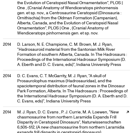
the Evolution of Ceratopsid Nasal Ornamentation", PLOS |
One , (Cranial Anatomy of Wendiceratops pinhornensis
gen. et sp. nov., a Centrosaurine Ceratopsid (Dinosauria :
Ornithischia) from the Oldman Formation (Campanian),
Alberta, Canada, and the Evolution of Ceratopsid Nasal
Ornamentation", PLOS | One , (Cranial Anatomy of
Wendiceratops pinhornensis gen. et sp. nov.
2014
D. Larson, N. E. Champione, C. M. Brown, M. J. Ryan,
"Hadrosauroid material from the Santonian Milk River
Formation of southern Alberta, Canada. In The Hadrosaurs :
Proceedings of the International Hadrosaur Symposium (D.
A. Eberth and D. C. Evans, eds)", Indiana University Press
2014
D. C. Evans, C. T. McGarrity, M. J. Ryan, "A skull of
Prosaurolophus maximus (Hadrosauridae), and the
spaciotemporal distribution of faunal zones in the Dinosaur
Park Formation, Alberta. In The Hadrosaurs : Proceedings of
the International Hadrosaur Symposium (D. A. Eberth and D.
C. Evans, eds)", Indiana University Press
External link, opens in a new tab
2014
M. J. Ryan, D. C. Evans , P. J. Currie, M. A. Loewen, "New
chasmosaurine from northern Laramidia Expands Frill
Disparity in Ceratopsid Dinosaurs", Naturwissenschaften
6,505-512, (A new chasmosaurine from northern Laramidia
expands frill disparity in ceratopsid dinosaurs).