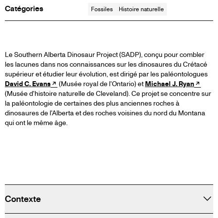
Catégories
Fossiles
Histoire naturelle
PROJET
Le Southern Alberta Dinosaur Project (SADP), conçu pour combler
les lacunes dans nos connaissances sur les dinosaures du Crétacé
supérieur et étudier leur évolution, est dirigé par les paléontologues
SUR
David C. Evans
(Musée royal de l'Ontario) et
Michael J. Ryan
(Musée d'histoire naturelle de Cleveland). Ce projet se concentre sur
LES
la paléontologie de certaines des plus anciennes roches à
dinosaures de l'Alberta et des roches voisines du nord du Montana
qui ont le même âge.
DINOSAURES
DANS
TIROIR
LE
Contexte
SUD