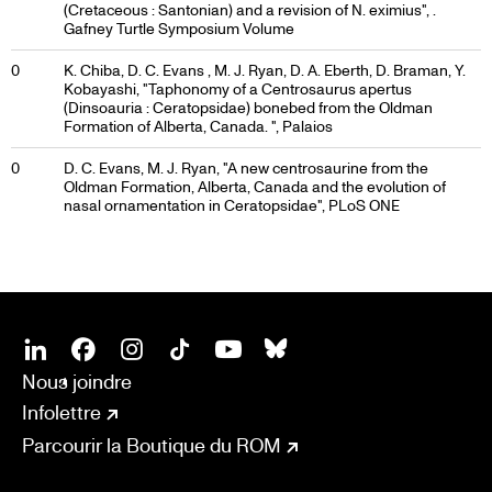
(Cretaceous : Santonian) and a revision of N. eximius", .
Gafney Turtle Symposium Volume
0
K. Chiba, D. C. Evans , M. J. Ryan, D. A. Eberth, D. Braman, Y.
Kobayashi, "Taphonomy of a Centrosaurus apertus
(Dinsoauria : Ceratopsidae) bonebed from the Oldman
Formation of Alberta, Canada. ", Palaios
0
D. C. Evans, M. J. Ryan, "A new centrosaurine from the
Oldman Formation, Alberta, Canada and the evolution of
nasal ornamentation in Ceratopsidae", PLoS ONE
SOCIAL
CONNECT
Linkedin
Facebook
Instagram
Tiktok
Youtube
Bsky
Nous joindre
Infolettre
Parcourir la Boutique du ROM