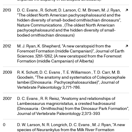
External link, opens in a new tab
2013
D. C. Evans , R. Schott, D. Larson, C. M. Brown, M. J. Ryan,
"The oldest North American pachycephalosaurid and the
hidden diversity of small-bodied ornithischian dinosaurs",
Nature Communications , (The oldest North American
pachycephalosaurid and the hidden diversity of small-
bodied ornithischian dinosaurs)
External link, opens in a new tab
2012
M. J. Ryan, K. Shepherd, "A new ceratopsid from the
Foremost Formation (middle Campanian)", Journal of Earth
Sciences ,1251-1262, (A new ceratopsid from the Foremost
Formation (middle Campanian) of Alberta)
2009
R. K. Schott, D. C. Evans , T. E. Williamson , T. D. Carr, M. B.
Goodwin, "The anatomy and systematics of Colepiocephale
lambei (Dinosauria : Pachycephalosauridae)", Journal of
Vertebrate Paleontology 3,771-786.
2007
D. C. Evans , R. R. Reisz, "Anatomy and relationships of
Lambeosaurus magnicristatus, a crested hadrosaurid
(Dinosauria : Ornithischia) from the Dinosaur Park Formation",
Journal of Vertebrate Paleontology 2,373-393
0
D. W. Larson, N. R. Longrich, D. C. Evans , M. J. Ryan, "A new
species of Neurankylus from the Milk River Formation