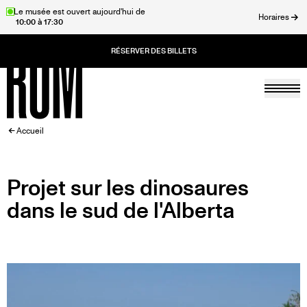
Aller
Le musée est ouvert aujourd'hui de
Horaires
10:00 à 17:30
au
rmer
contenu
principal
Togg
Accueil
FIL
Accueil
D'ARIANE
Projet sur les dinosaures
dans le sud de l'Alberta