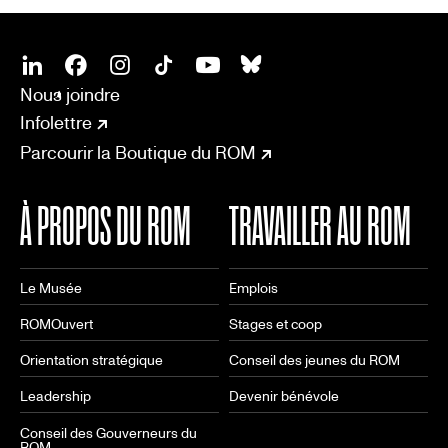
SOCIAL
CONNECT
Linkedin
Facebook
Instagram
Tiktok
Youtube
Bsky
Nous joindre
Infolettre
Parcourir la Boutique du ROM
À PROPOS DU ROM
TRAVAILLER AU ROM
Le Musée
Emplois
ROMOuvert
Stages et coop
Orientation stratégique
Conseil des jeunes du ROM
Leadership
Devenir bénévole
Conseil des Gouverneurs du
ROM