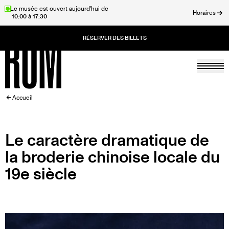
Aller
Le musée est ouvert aujourd'hui de
Horaires
10:00 à 17:30
au
rmer
contenu
principal
Togg
Accueil
FIL
Accueil
D'ARIANE
Le caractère dramatique de
la broderie chinoise locale du
19e siècle