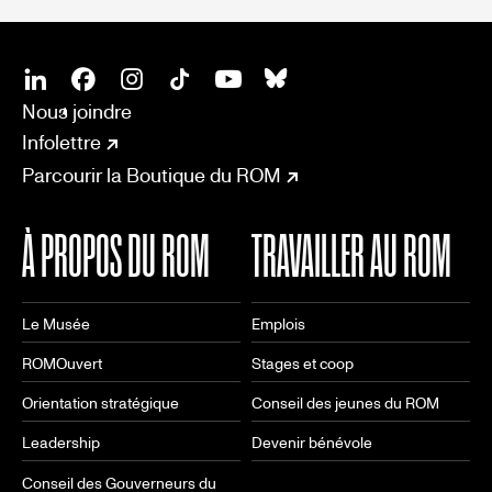
SOCIAL
CONNECT
Linkedin
Facebook
Instagram
Tiktok
Youtube
Bsky
Nous joindre
Infolettre
Parcourir la Boutique du ROM
À PROPOS DU ROM
TRAVAILLER AU ROM
Le Musée
Emplois
ROMOuvert
Stages et coop
Orientation stratégique
Conseil des jeunes du ROM
Leadership
Devenir bénévole
Conseil des Gouverneurs du