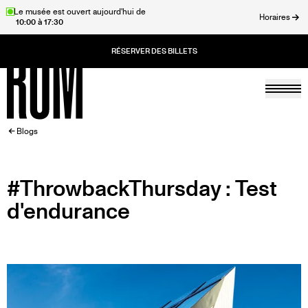
Aller
Le musée est ouvert aujourd'hui de
Horaires
10:00 à 17:30
au
rmer
contenu
principal
Togg
Accueil
FIL
Blogs
D'ARIANE
#ThrowbackThursday : Test
d'endurance