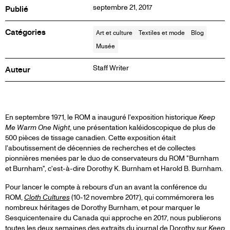
septembre 21, 2017
Publié
Catégories
Art et culture
Textiles et mode
Blog
Musée
Staff Writer
Auteur
ARTICLE
En septembre 1971, le ROM a inauguré l'exposition historique
Keep
Me Warm One Night
, une présentation kaléidoscopique de plus de
500 pièces de tissage canadien. Cette exposition était
DE
l'aboutissement de décennies de recherches et de collectes
pionnières menées par le duo de conservateurs du ROM "Burnham
BLOG
et Burnham", c'est-à-dire Dorothy K. Burnham et Harold B. Burnham.
Pour lancer le compte à rebours d'un an avant la conférence du
ROM,
Cloth Cultures
(10-12 novembre 2017), qui commémorera les
nombreux héritages de Dorothy Burnham, et pour marquer le
Sesquicentenaire du Canada qui approche en 2017, nous publierons
toutes les deux semaines des extraits du journal de Dorothy sur
Keep