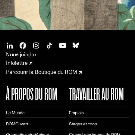
SOCIAL
CONNECT
Linkedin
Facebook
Instagram
Tiktok
Youtube
Bsky
Nous joindre
Infolettre
Parcourir la Boutique du ROM
À PROPOS DU ROM
TRAVAILLER AU ROM
Le Musée
Emplois
ROMOuvert
Stages et coop
Orientation stratégique
Conseil des jeunes du ROM