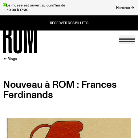
Aller
Le musée est ouvert aujourd'hui de
Horaires
10:00 à 17:30
au
rmer
contenu
principal
Togg
Accueil
FIL
Blogs
D'ARIANE
Nouveau à ROM : Frances
Ferdinands