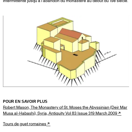
intermittente jusqu'à l'abandon du monastère au début du 19e siècle.
POUR EN SAVOIR PLUS
Robert Mason, The Monastery of St. Moses the Abyssinian (Deir Mar
Musa al-Habashi), Syria, Antiquity Vol 83 Issue 319 March 2009
Tours de guet romaines