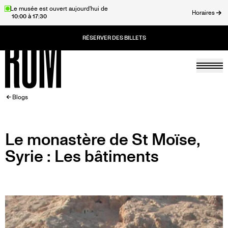
Aller
Le musée est ouvert aujourd'hui de
Horaires
10:00 à 17:30
au
rmer
contenu
principal
Togg
Accueil
FIL
Blogs
D'ARIANE
Le monastère de St Moïse,
Syrie : Les bâtiments