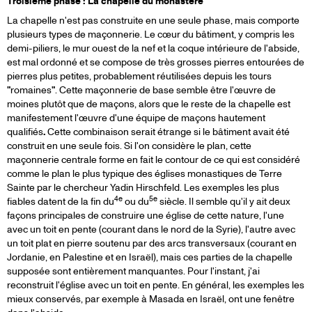
Troisième phase : La chapelle du monastère
La chapelle n'est pas construite en une seule phase, mais comporte
plusieurs types de maçonnerie. Le cœur du bâtiment, y compris les
demi-piliers, le mur ouest de la nef et la coque intérieure de l'abside,
est mal ordonné et se compose de très grosses pierres entourées de
pierres plus petites, probablement réutilisées depuis les tours
"
romaines
"
. Cette maçonnerie de base semble être l'œuvre de
moines plutôt que de maçons, alors que le reste de la chapelle est
manifestement l'œuvre d'une équipe de maçons hautement
qualifiés
.
Cette combinaison serait étrange si le bâtiment avait été
construit en une seule fois. Si l'on considère le plan, cette
maçonnerie centrale forme en fait le contour de ce qui est considéré
comme le plan le plus typique des églises monastiques de Terre
Sainte par le chercheur Yadin Hirschfeld. Les exemples les plus
4e
5e
fiables datent de la fin du
ou du
siècle. Il semble qu'il y ait deux
façons principales de construire une église de cette nature, l'une
avec un toit en pente (courant dans le nord de la Syrie), l'autre avec
un toit plat en pierre soutenu par des arcs transversaux (courant en
Jordanie, en Palestine et en Israël), mais ces parties de la chapelle
supposée sont entièrement manquantes. Pour l'instant, j'ai
reconstruit l'église avec un toit en pente. En général, les exemples les
mieux conservés, par exemple à Masada en Israël, ont une fenêtre