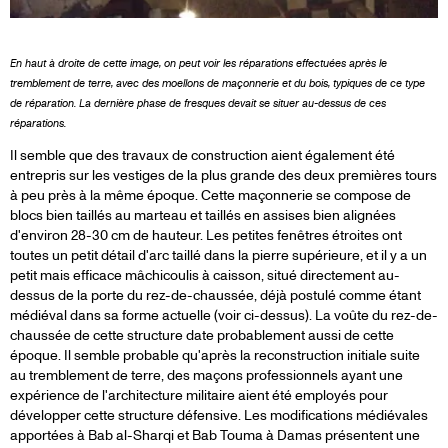
En haut à droite de cette image, on peut voir les réparations effectuées après le
tremblement de terre, avec des moellons de maçonnerie et du bois, typiques de ce type
de réparation. La dernière phase de fresques devait se situer au-dessus de ces
réparations.
Il semble que des travaux de construction aient également été
entrepris sur les vestiges de la plus grande des deux premières tours
à peu près à la même époque. Cette maçonnerie se compose de
blocs bien taillés au marteau et taillés en assises bien alignées
d'environ 28-30 cm de hauteur. Les petites fenêtres étroites ont
toutes un petit détail d'arc taillé dans la pierre supérieure, et il y a un
petit mais efficace mâchicoulis à caisson, situé directement au-
dessus de la porte du rez-de-chaussée, déjà postulé comme étant
médiéval dans sa forme actuelle (voir ci-dessus). La voûte du rez-de-
chaussée de cette structure date probablement aussi de cette
époque. Il semble probable qu'après la reconstruction initiale suite
au tremblement de terre, des maçons professionnels ayant une
expérience de l'architecture militaire aient été employés pour
développer cette structure défensive. Les modifications médiévales
apportées à Bab al-Sharqi et Bab Touma à Damas présentent une