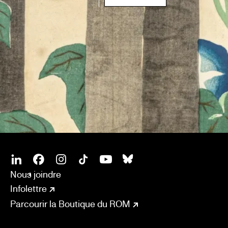
SOCIAL
CONNECT
Linkedin
Facebook
Instagram
Tiktok
Youtube
Bsky
Nous joindre
Infolettre
Parcourir la Boutique du ROM