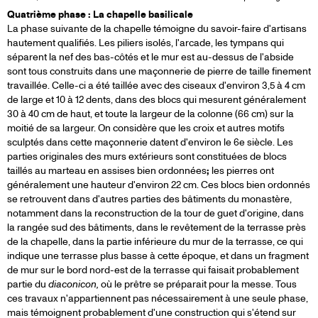
Quatrième phase : La chapelle basilicale
La phase suivante de la chapelle témoigne du savoir-faire d'artisans
hautement qualifiés. Les piliers isolés, l'arcade, les tympans qui
séparent la nef des bas-côtés et le mur est au-dessus de l'abside
sont tous construits dans une maçonnerie de pierre de taille finement
travaillée. Celle-ci a été taillée avec des ciseaux d'environ 3,5 à 4 cm
de large et 10 à 12 dents, dans des blocs qui mesurent généralement
30 à 40 cm de haut, et toute la largeur de la colonne (66 cm) sur la
moitié de sa largeur. On considère que les croix et autres motifs
sculptés dans cette maçonnerie datent d'environ le 6e siècle. Les
parties originales des murs extérieurs sont constituées de blocs
taillés au marteau en assises bien ordonnées
;
les pierres ont
généralement une hauteur d'environ 22 cm. Ces blocs bien ordonnés
se retrouvent dans d'autres parties des bâtiments du monastère,
notamment dans la reconstruction de la tour de guet d'origine, dans
la rangée sud des bâtiments, dans le revêtement de la terrasse près
de la chapelle, dans la partie inférieure du mur de la terrasse, ce qui
indique une terrasse plus basse à cette époque, et dans un fragment
de mur sur le bord nord-est de la terrasse qui faisait probablement
partie du
diaconicon,
où le prêtre se préparait pour la messe. Tous
ces travaux n'appartiennent pas nécessairement à une seule phase,
mais témoignent probablement d'une construction qui s'étend sur