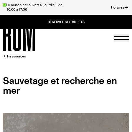
Aller
Le musée est ouvert aujourd'hui de
Horaires
10:00 à 17:30
au
rmer
contenu
principal
Togg
Accueil
FIL
Ressources
D'ARIANE
Sauvetage et recherche en
mer