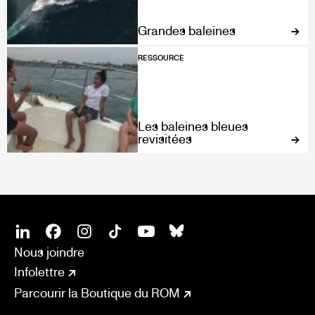
Grandes baleines
RESSOURCE
Les baleines bleues
revisitées
SOCIAL
CONNECT
Linkedin
Facebook
Instagram
Tiktok
Youtube
Bsky
Nous joindre
Infolettre
Parcourir la Boutique du ROM