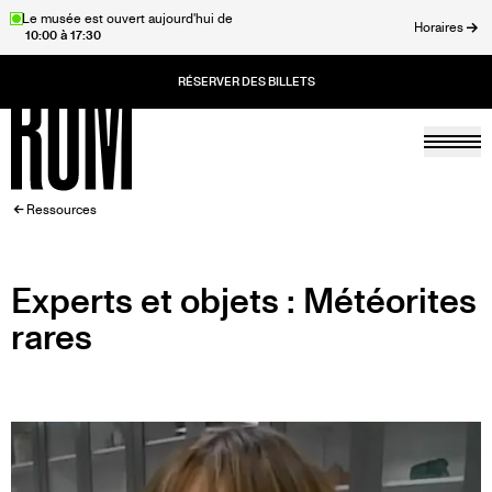
Aller
Le musée est ouvert aujourd'hui de
Horaires
10:00 à 17:30
au
rmer
contenu
principal
Togg
Accueil
FIL
Ressources
D'ARIANE
Experts et objets : Météorites
rares