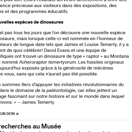
ence précieuse aux visiteurs dans des expositions, des
es et des programmes éducatifs.
uvelles espèces de dinosaures
st pas tous les jours que l’on découvre une nouvelle espèce
osaure, mais lorsque celle-ci est nommée en l’honneur de
iteurs de longue date tels que James et Louise Temerty, il y a
nt de quoi célébrer! David Evans et une équipe de
ifiques ont trouvé un dinosaure de type « raptor » au Montana
ont nommé
Acheroraptor temertyorum
. Les fossiles originaux
ujourd’hui exposés grâce à la générosité de mécènes
vous, sans qui cela n’aurait pas été possible.
 sommes fiers d’appuyer les initiatives révolutionnaires du
ns le domaine de la paléontologie, car elles jettent un
age fascinant sur notre histoire et sur le monde dans lequel
vivons.
» -- James Temerty.
 UN DON
recherches au Musée
NE