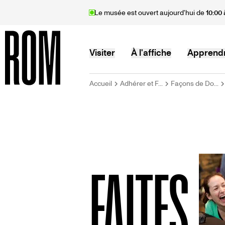
Aller
Le musée est ouvert aujourd'hui de
10:00 
au
contenu
principal
MAIN
Visiter
À l'affiche
Apprend
FIL
Accueil
Adhérer et F...
Façons de Do...
Accueil
NAVIGATION
D'ARIANE
FAITES