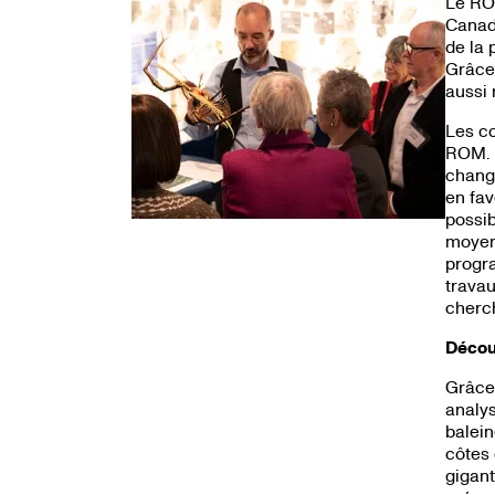
Le ROM
Canada
de la 
Grâce 
aussi
Les co
ROM. I
change
en fav
possib
moyen
progra
travau
cherch
Découv
Grâce 
analys
balein
côtes 
gigant