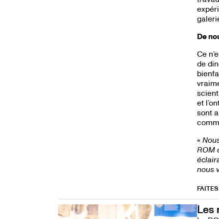
expéri
galeri
De no
Ce n’e
de din
bienfa
vraime
scient
et l’
sont a
comme 
«
Nous
ROM da
éclair
nous 
FAITES
LE
LIEN
EST
Les 
EXTER