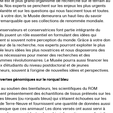
 est le plus grand organisme de recherche sur le terrain au
. Nos experts se penchent sur les enjeux les plus urgents
planète et sur les questions qui nous fascinent tous et toutes.
à votre don, le Musée demeurera un haut-lieu du savoir
 remarquable que ses collections de renommée mondiale.
nservateurs et conservatrices font partie intégrante du
ls jouent un rôle essentiel en formulant des idées qui
nt si souvent notre perception du monde. Grâce à votre don
eur de la recherche, nos experts pourront exploiter le plus
le leurs idées les plus novatrices et nous disposerons des
s nécessaires pour mener des recherches et des
mmes révolutionnaires. Le Musée pourra aussi financer les
x d’étudiants du niveau postdoctoral et de jeunes
eurs, souvent à l’origine de nouvelles idées et perspectives.
ertes génomiques sur le rorqual bleu
au soutien des bienfaiteurs, les scientifiques du ROM
ent présentement des échantillons de tissus prélevés sur les
es bleues (ou rorquals bleus) qui s’étaient échouées sur les
de Terre-Neuve et fournissent une quantité de données aussi
esque que ces animaux! Les dons versés ont aussi servi à