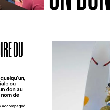
IRE OU
 quelqu’un,
iale ou
 un don au
u nom de
sera accompagné