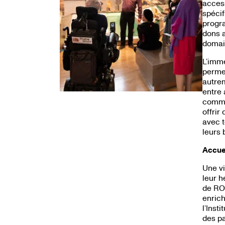
access
spécif
progr
dons a
domain
L’imm
permet
autrem
entre 
commun
offrir
avec t
leurs 
Accuei
Une vi
leur h
de RO
enrich
l’Inst
des pa