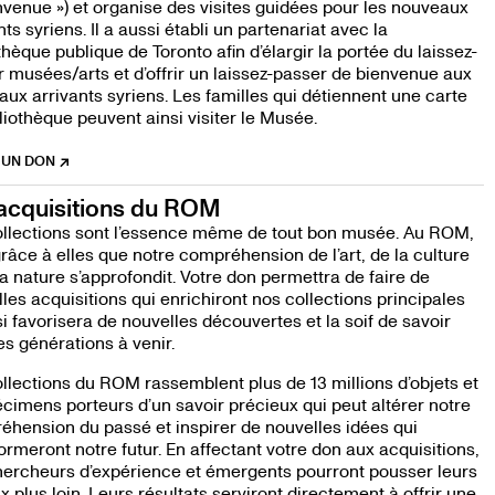
nvenue ») et organise des visites guidées pour les nouveaux
nts syriens. Il a aussi établi un partenariat avec la
thèque publique de Toronto afin d’élargir la portée du laissez-
 musées/arts et d’offrir un laissez-passer de bienvenue aux
ux arrivants syriens. Les familles qui détiennent une carte
liothèque peuvent ainsi visiter le Musée.
 UN DON
acquisitions du ROM
NE
ollections sont l’essence même de tout bon musée. Au ROM,
grâce à elles que notre compréhension de l’art, de la culture
la nature s’approfondit. Votre don permettra de faire de
les acquisitions qui enrichiront nos collections principales
si favorisera de nouvelles découvertes et la soif de savoir
es générations à venir.
llections du ROM rassemblent plus de 13 millions d’objets et
cimens porteurs d’un savoir précieux qui peut altérer notre
hension du passé et inspirer de nouvelles idées qui
ormeront notre futur. En affectant votre don aux acquisitions,
hercheurs d’expérience et émergents pourront pousser leurs
x plus loin. Leurs résultats serviront directement à offrir une