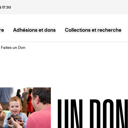
à 17:30
re
Adhésions et dons
Collections et recherche
Faites un Don
UN DO