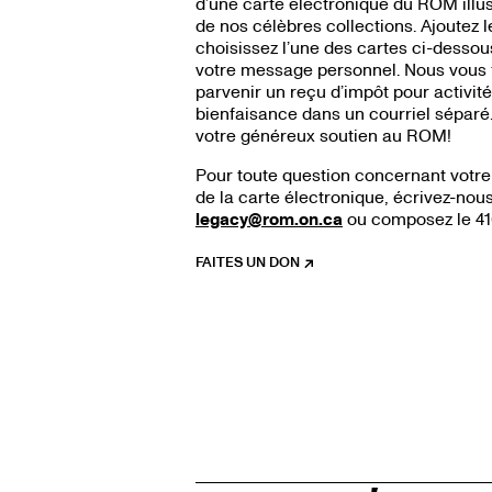
d’une carte électronique du ROM illus
de nos célèbres collections. Ajoutez 
choisissez l’une des cartes ci-dessou
votre message personnel. Nous vous 
parvenir un reçu d’impôt pour activit
bienfaisance dans un courriel séparé
votre généreux soutien au ROM!
Pour toute question concernant votre 
de la carte électronique, écrivez-nou
legacy@rom.on.ca
ou composez le 41
FAITES UN DON
LE
LIEN
EST
EXTERNE