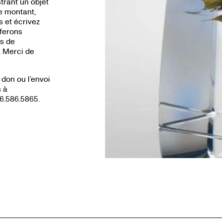
trant un objet
le montant,
s et écrivez
ferons
és de
. Merci de
don ou l’envoi
s à
6.586.5865.