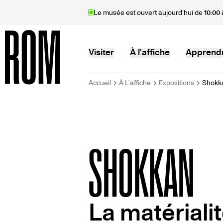
Aller
Le musée est ouvert aujourd'hui de
10:00 
au
contenu
principal
MAIN
Visiter
À l'affiche
Apprend
FIL
Accueil
À L'affiche
Expositions
Shokk
Accueil
NAVIGATION
D'ARIANE
SHOKKAN
La matérialit