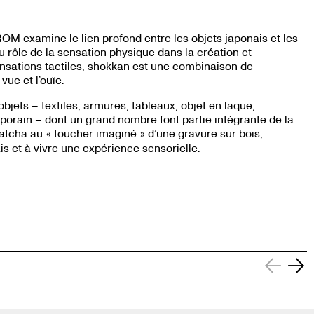
OM examine le lien profond entre les objets japonais et les
u rôle de la sensation physique dans la création et
sensations tactiles, shokkan est une combinaison de
 vue et l’ouïe.
bjets – textiles, armures, tableaux, objet en laque,
orain – dont un grand nombre font partie intégrante de la
 matcha au
toucher imaginé
d’une gravure sur bois,
«
»
ais et à vivre une expérience sensorielle.