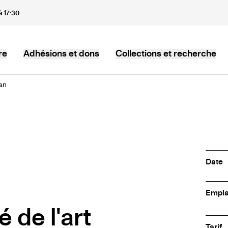
à 17:30
re
Adhésions et dons
Collections et recherche
an
Date
Empl
é de l'art
Tarif