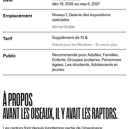
déc 19, 2026 au sep 6, 2027
Niveau 1,
Galerie des expositions
Emplacement
spéciales
Voir sur le plan
Supplément de 13 $
Tarif
Gratuit pour les Membres – En savoir plus
Recommandé pour Adultes, Familles,
Public
Enfants, Groupes scolaires, Personnes
âgées, Les étudiants, Adolescents et
jeunes
À PROPOS
AVANT LES OISEAUX, IL Y AVAIT LES RAPTORS.
Les raptors font depuis longtemps partie de l’imaginaire