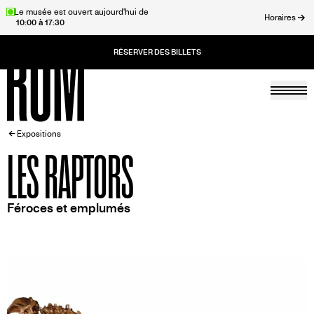
Aller
Le musée est ouvert aujourd'hui de
Horaires
10:00 à 17:30
au
rmer
contenu
principal
Togg
Accueil
FIL
Expositions
LES RAPTORS
D'ARIANE
Féroces et emplumés