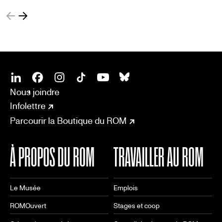
SOCIAL
CONNECT
Linkedin
Facebook
Instagram
Tiktok
Youtube
Bsky
Nous joindre
Infolettre
Parcourir la Boutique du ROM
À PROPOS DU ROM
TRAVAILLER AU ROM
Le Musée
Emplois
ROMOuvert
Stages et coop