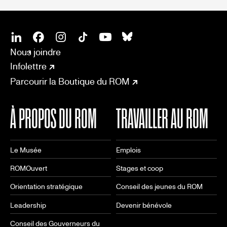
SOCIAL
CONNECT
Linkedin
Facebook
Instagram
Tiktok
Youtube
Bsky
Nous joindre
Infolettre
Parcourir la Boutique du ROM
À PROPOS DU ROM
TRAVAILLER AU ROM
Le Musée
Emplois
ROMOuvert
Stages et coop
Orientation stratégique
Conseil des jeunes du ROM
Leadership
Devenir bénévole
Conseil des Gouverneurs du