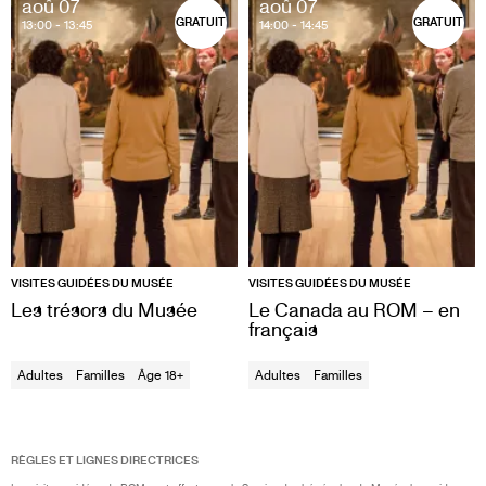
aoû 07
aoû 07
GRATUIT
GRATUIT
13:00
- 13:45
14:00
- 14:45
VISITES GUIDÉES DU MUSÉE
VISITES GUIDÉES DU MUSÉE
Les trésors du Musée
Le Canada au ROM – en
français
Adultes
Familles
Âge 18+
Adultes
Familles
RÈGLES ET LIGNES DIRECTRICES