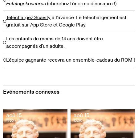
Futalognkosaurus
(cherchez l’énorme dinosaure !).
Téléchargez Scavify
à l’avance. Le téléchargement est
gratuit sur
App Store
et
Google Play
.
Les enfants de moins de 14 ans doivent être
accompagnés d’un adulte.
L’équipe gagnante recevra un ensemble-cadeau du ROM !
Événements connexes
aoû 15
aoû 15
11:00
- 12:30
13:30
- 15:00