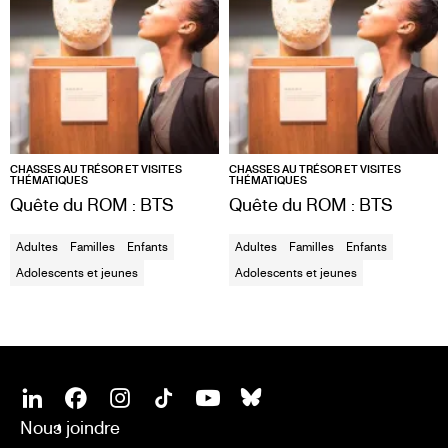
CHASSES AU TRÉSOR ET VISITES
CHASSES AU TRÉSOR ET VISITES
THÉMATIQUES
THÉMATIQUES
Quête du ROM : BTS
Quête du ROM : BTS
Adultes
Familles
Enfants
Adultes
Familles
Enfants
Adolescents et jeunes
Adolescents et jeunes
SOCIAL
Linkedin
Facebook
Instagram
Tiktok
Youtube
Bsky
Nous joindre