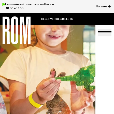
Aller
Le musée est ouvert aujourd'hui de
Horaires
10:00 à 17:30
au
rmer
contenu
principal
Togg
Accueil