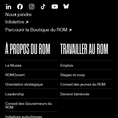
SOCIAL
CONNECT
Linkedin
Facebook
Instagram
Tiktok
Youtube
Bsky
Nous joindre
Infolettre
Parcourir la Boutique du ROM
À PROPOS DU ROM
TRAVAILLER AU ROM
Le Musée
Emplois
ROMOuvert
Stages et coop
Orientation stratégique
Conseil des jeunes du ROM
Leadership
Devenir bénévole
Conseil des Gouverneurs du
ROM
Initiatives autochtones