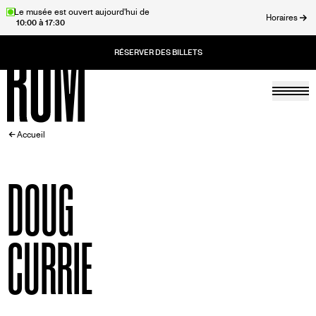
Aller
Le musée est ouvert aujourd'hui de
Horaires
10:00 à 17:30
au
rmer
contenu
principal
Togg
Accueil
FIL
Accueil
D'ARIANE
DOUG
CURRIE