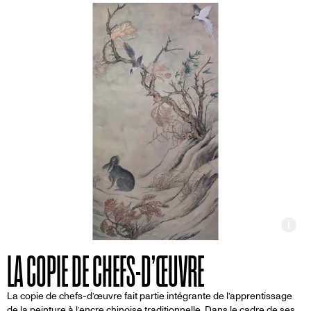
Inf
LA COPIE DE CHEFS-D’ŒUVRE
La copie de chefs-d’œuvre fait partie intégrante de l’apprentissage
de la peinture à l’encre chinoise traditionnelle. Dans le cadre de ses