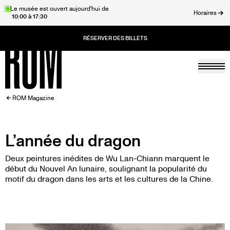
Aller
Le musée est ouvert aujourd'hui de
Horaires
10:00 à 17:30
au
rmer
contenu
principal
Togg
Accueil
FIL
ROM Magazine
D'ARIANE
L’année du dragon
Deux peintures inédites de Wu Lan-Chiann marquent le
début du Nouvel An lunaire, soulignant la popularité du
motif du dragon dans les arts et les cultures de la Chine.