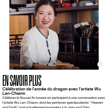
Inf
EN SAVOIR PLUS
Célébration de l'année du dragon avec l'artiste Wu
Lan-Chiann
Célébrez le Nouvel An lunaire en participant à une conversation avec
l'artiste Wu Lan-Chiann, dont les peintures spectaculaires "
Heaven
and Earth"
sont actuellement exposées à la
Joey and Toby