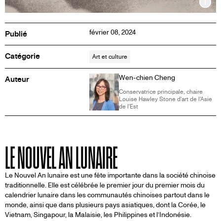
Inf
février 08, 2024
Publié
Catégorie
Art et culture
Wen-chien Cheng
Auteur
Conservatrice principale, chaire
Louise Hawley Stone d'art de l'Asie
de l'Est
LE NOUVEL AN LUNAIRE
Le Nouvel An lunaire est une fête importante dans la société chinoise
traditionnelle. Elle est célébrée le premier jour du premier mois du
calendrier lunaire dans les communautés chinoises partout dans le
monde, ainsi que dans plusieurs pays asiatiques, dont la Corée, le
Vietnam, Singapour, la Malaisie, les Philippines et l’Indonésie.