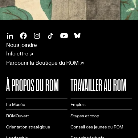
SOCIAL
CONNECT
Linkedin
Facebook
Instagram
Tiktok
Youtube
Bsky
Nous joindre
Infolettre
Parcourir la Boutique du ROM
À PROPOS DU ROM
TRAVAILLER AU ROM
Le Musée
Emplois
ROMOuvert
Stages et coop
Orientation stratégique
Conseil des jeunes du ROM