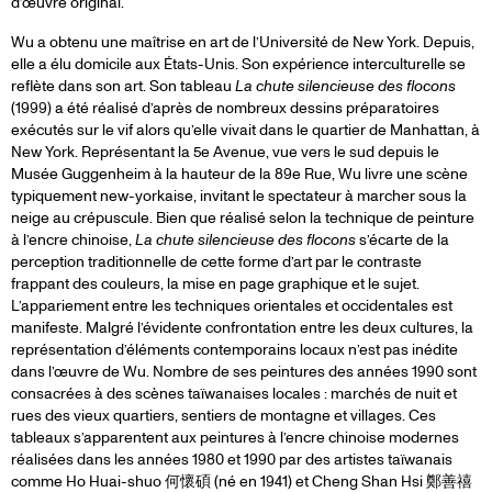
d’œuvre original.
Wu a obtenu une maîtrise en art de l’Université de New York. Depuis,
elle a élu domicile aux États-Unis. Son expérience interculturelle se
reflète dans son art. Son tableau
La chute silencieuse des flocons
(1999) a été réalisé d’après de nombreux dessins préparatoires
exécutés sur le vif alors qu’elle vivait dans le quartier de Manhattan, à
New York. Représentant la 5e Avenue, vue vers le sud depuis le
Musée Guggenheim à la hauteur de la 89e Rue, Wu livre une scène
typiquement new-yorkaise, invitant le spectateur à marcher sous la
neige au crépuscule. Bien que réalisé selon la technique de peinture
à l’encre chinoise,
La chute silencieuse des flocons
s’écarte de la
perception traditionnelle de cette forme d’art par le contraste
frappant des couleurs, la mise en page graphique et le sujet.
L’appariement entre les techniques orientales et occidentales est
manifeste. Malgré l’évidente confrontation entre les deux cultures, la
représentation d’éléments contemporains locaux n’est pas inédite
dans l’œuvre de Wu. Nombre de ses peintures des années 1990 sont
consacrées à des scènes taïwanaises locales : marchés de nuit et
rues des vieux quartiers, sentiers de montagne et villages. Ces
tableaux s’apparentent aux peintures à l’encre chinoise modernes
réalisées dans les années 1980 et 1990 par des artistes taïwanais
comme Ho Huai-shuo 何懷碩 (né en 1941) et Cheng Shan Hsi 鄭善禧