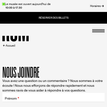
Aller
Le musée est ouvert aujourd'hui de
Horaires
10:00 à 17:30
au
rmer
contenu
principal
Togg
Accueil
FIL
Accueil
D'ARIANE
NOUS JOINDRE
Vous avez une question ou un commentaire ? Nous sommes à votre
écoute ! Nous nous efforçons de répondre rapidement et nous
sommes ravis de vous aider à répondre à vos questions.
Champ
d'application
Prénom