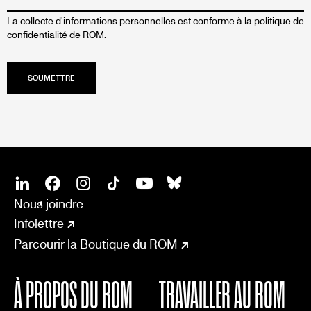
La collecte d'informations personnelles est conforme à la
politique de
confidentialité de ROM.
SOCIAL
CONNECT
Linkedin
Facebook
Instagram
Tiktok
Youtube
Bsky
Nous joindre
Infolettre
Parcourir la Boutique du ROM
À PROPOS DU ROM
TRAVAILLER AU ROM