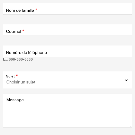
Nom de famille
Champ
d'application
Courriel
Numéro de téléphone
Ex: 888-888-8888
Sujet
Message