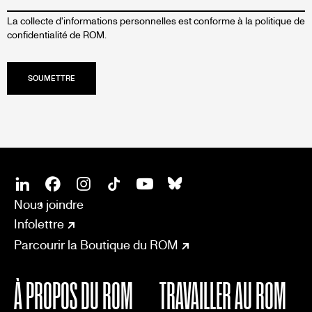
La collecte d'informations personnelles est conforme à la
politique de
confidentialité de ROM.
SOCIAL
CONNECT
Linkedin
Facebook
Instagram
Tiktok
Youtube
Bsky
Nous joindre
Infolettre
Parcourir la Boutique du ROM
À PROPOS DU ROM
TRAVAILLER AU ROM