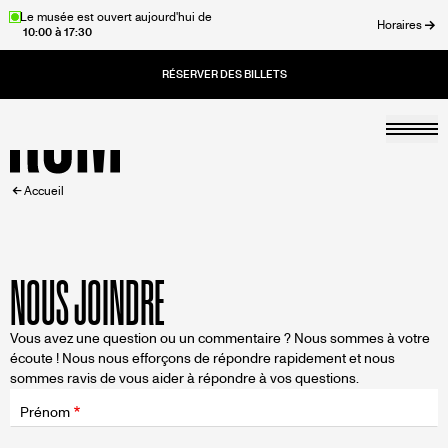
Aller
Le musée est ouvert aujourd'hui de
Horaires
10:00 à 17:30
au
rmer
contenu
principal
Togg
Accueil
FIL
Accueil
D'ARIANE
NOUS JOINDRE
Vous avez une question ou un commentaire ? Nous sommes à votre
écoute ! Nous nous efforçons de répondre rapidement et nous
sommes ravis de vous aider à répondre à vos questions.
Champ
d'application
Prénom