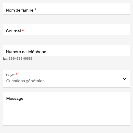
Nom de famille
Champ
d'application
Courriel
Numéro de téléphone
Ex: 888-888-8888
Sujet
Message