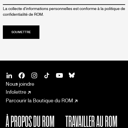
La collecte d'informations personnelles est conforme à la
politique de
confidentialité de ROM.
SOCIAL
CONNECT
Linkedin
Facebook
Instagram
Tiktok
Youtube
Bsky
Nous joindre
Infolettre
Parcourir la Boutique du ROM
À PROPOS DU ROM
TRAVAILLER AU ROM