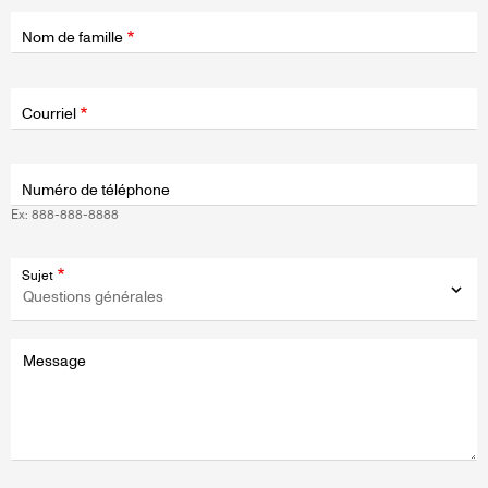
Nom de famille
Champ
d'application
Courriel
Numéro de téléphone
Ex: 888-888-8888
Sujet
Message