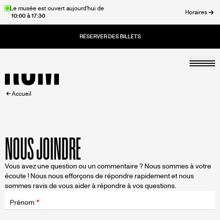
Aller
Le musée est ouvert aujourd'hui de
Horaires
10:00 à 17:30
au
rmer
contenu
principal
Togg
Accueil
FIL
Accueil
D'ARIANE
NOUS JOINDRE
Vous avez une question ou un commentaire ? Nous sommes à votre
écoute ! Nous nous efforçons de répondre rapidement et nous
sommes ravis de vous aider à répondre à vos questions.
Champ
d'application
Prénom