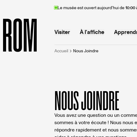
Aller
Le musée est ouvert aujourd'hui de
10:00 
au
contenu
principal
MAIN
Visiter
À l'affiche
Apprend
FIL
Accueil
Nous Joindre
Accueil
NAVIGATION
D'ARIANE
NOUS JOINDRE
Vous avez une question ou un comme
sommes à votre écoute ! Nous nous e
répondre rapidement et nous sommes