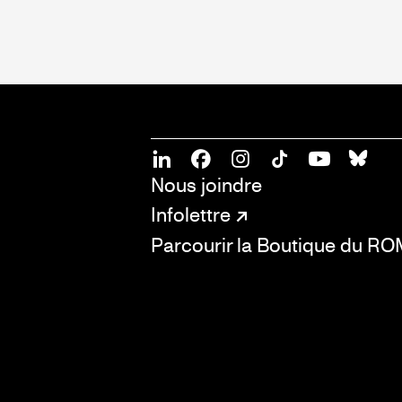
SOCIAL
CONNECT
Linkedin
Facebook
Instagram
Tiktok
Youtube
Bsky
Nous joindre
Infolettre
Parcourir la Boutique du R