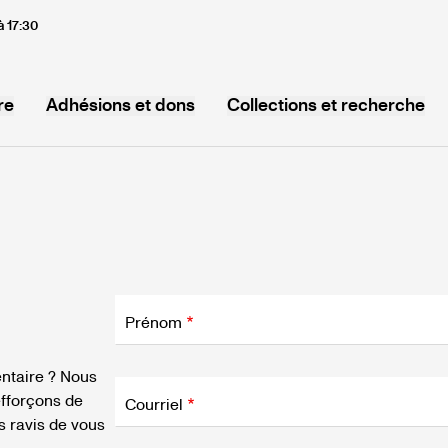
à 17:30
re
Adhésions et dons
Collections et recherche
Champ
d'application
Prénom
Champ
ntaire ? Nous
d'application
fforçons de
Courriel
 ravis de vous