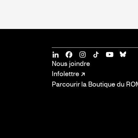
SOCIAL
CONNECT
Linkedin
Facebook
Instagram
Tiktok
Youtube
Bsky
Nous joindre
Infolettre
Parcourir la Boutique du R