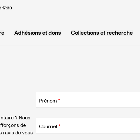
à 17:30
re
Adhésions et dons
Collections et recherche
Champ
d'application
Prénom
Champ
ntaire ? Nous
d'application
fforçons de
Courriel
 ravis de vous