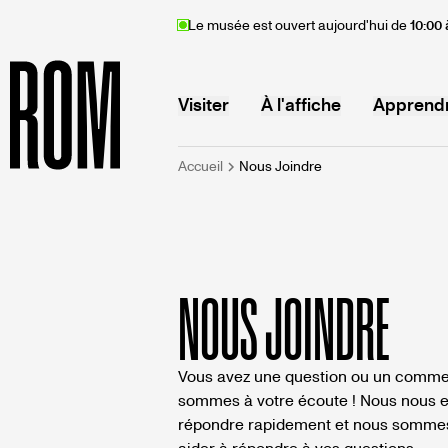
Aller
Le musée est ouvert aujourd'hui de
10:00 
au
contenu
principal
MAIN
Visiter
À l'affiche
Apprend
FIL
Accueil
Nous Joindre
Accueil
NAVIGATION
D'ARIANE
NOUS JOINDRE
Vous avez une question ou un comme
sommes à votre écoute ! Nous nous e
répondre rapidement et nous sommes