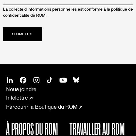
La collecte d'informations personnelles est conforme à la
politique de
confidentialité de ROM.
SOCIAL
CONNECT
Linkedin
Facebook
Instagram
Tiktok
Youtube
Bsky
Nous joindre
Infolettre
Parcourir la Boutique du ROM
À PROPOS DU ROM
TRAVAILLER AU ROM