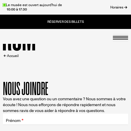
Aller
Le musée est ouvert aujourd'hui de
Horaires
10:00 à 17:30
au
rmer
contenu
principal
Togg
Accueil
FIL
Accueil
D'ARIANE
NOUS JOINDRE
Vous avez une question ou un commentaire ? Nous sommes à votre
écoute ! Nous nous efforçons de répondre rapidement et nous
sommes ravis de vous aider à répondre à vos questions.
Champ
d'application
Prénom