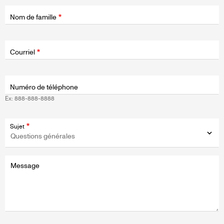
Nom de famille
Champ
d'application
Courriel
Numéro de téléphone
Ex: 888-888-8888
Sujet
Message