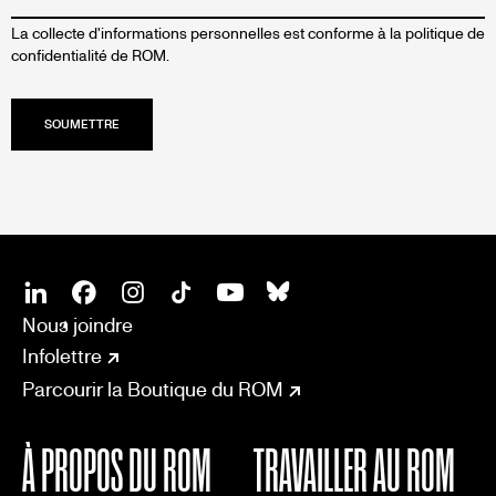
La collecte d'informations personnelles est conforme à la
politique de
confidentialité de ROM.
SOCIAL
CONNECT
Linkedin
Facebook
Instagram
Tiktok
Youtube
Bsky
Nous joindre
Infolettre
Parcourir la Boutique du ROM
À PROPOS DU ROM
TRAVAILLER AU ROM