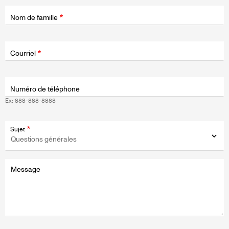
Nom de famille
Champ
d'application
Courriel
Numéro de téléphone
Ex: 888-888-8888
Sujet
Message