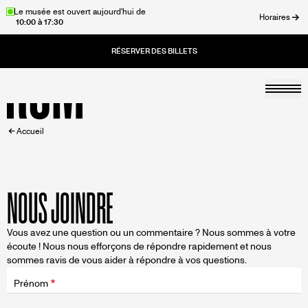
Aller
Le musée est ouvert aujourd'hui de
Horaires
10:00 à 17:30
au
rmer
contenu
principal
Togg
Accueil
FIL
Accueil
D'ARIANE
NOUS JOINDRE
Vous avez une question ou un commentaire ? Nous sommes à votre
écoute ! Nous nous efforçons de répondre rapidement et nous
sommes ravis de vous aider à répondre à vos questions.
Champ
d'application
Prénom