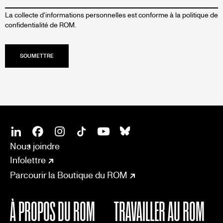
La collecte d'informations personnelles est conforme à la
politique de
confidentialité de ROM.
SOCIAL
CONNECT
Linkedin
Facebook
Instagram
Tiktok
Youtube
Bsky
Nous joindre
Infolettre
Parcourir la Boutique du ROM
À PROPOS DU ROM
TRAVAILLER AU ROM