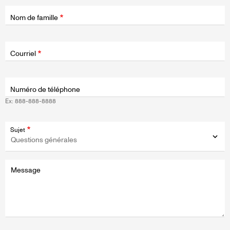
Nom de famille
Champ
d'application
Courriel
Numéro de téléphone
Ex: 888-888-8888
Sujet
Message