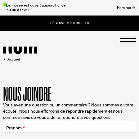
Aller
Le musée est ouvert aujourd'hui de
Horaires
10:00 à 17:30
au
rmer
contenu
principal
Togg
Accueil
FIL
Accueil
D'ARIANE
NOUS JOINDRE
Vous avez une question ou un commentaire ? Nous sommes à votre
écoute ! Nous nous efforçons de répondre rapidement et nous
sommes ravis de vous aider à répondre à vos questions.
Champ
d'application
Prénom