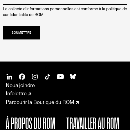
La collecte d'informations personnelles est conforme à la
politique de
confidentialité de ROM.
SOCIAL
CONNECT
Linkedin
Facebook
Instagram
Tiktok
Youtube
Bsky
Nous joindre
Infolettre
Parcourir la Boutique du ROM
À PROPOS DU ROM
TRAVAILLER AU ROM