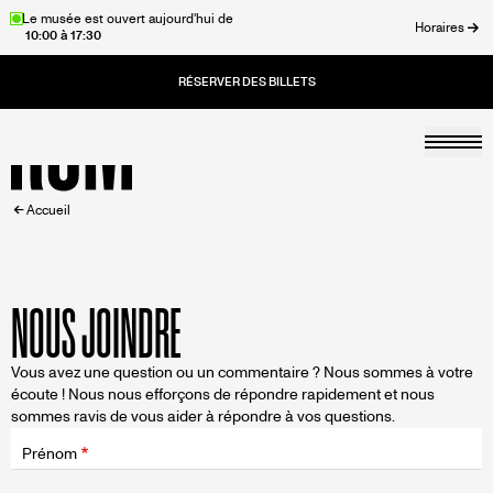
Aller
Le musée est ouvert aujourd'hui de
Horaires
10:00 à 17:30
au
rmer
contenu
principal
Togg
Accueil
FIL
Accueil
D'ARIANE
NOUS JOINDRE
Vous avez une question ou un commentaire ? Nous sommes à votre
écoute ! Nous nous efforçons de répondre rapidement et nous
sommes ravis de vous aider à répondre à vos questions.
Champ
d'application
Prénom