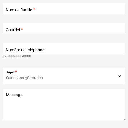
Nom de famille
Champ
d'application
Courriel
Numéro de téléphone
Ex: 888-888-8888
Sujet
Message