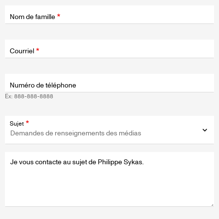
Nom de famille
Champ
d'application
Courriel
Numéro de téléphone
Ex: 888-888-8888
Sujet
Message