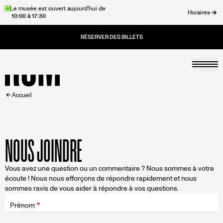
Aller
Le musée est ouvert aujourd'hui de
Horaires
10:00 à 17:30
au
rmer
contenu
principal
Togg
Accueil
FIL
Accueil
D'ARIANE
NOUS JOINDRE
Vous avez une question ou un commentaire ? Nous sommes à votre
écoute ! Nous nous efforçons de répondre rapidement et nous
sommes ravis de vous aider à répondre à vos questions.
Champ
d'application
Prénom