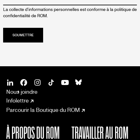
La collecte d'informations personnelles est conforme à la
politique de
confidentialité de ROM.
SOCIAL
CONNECT
Linkedin
Facebook
Instagram
Tiktok
Youtube
Bsky
Nous joindre
Infolettre
Parcourir la Boutique du ROM
À PROPOS DU ROM
TRAVAILLER AU ROM