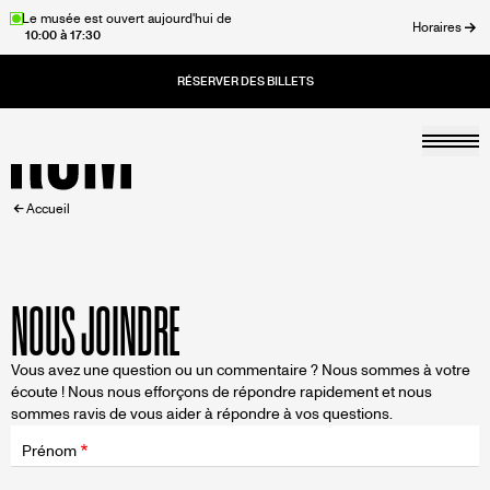
Aller
Le musée est ouvert aujourd'hui de
Horaires
10:00 à 17:30
au
rmer
contenu
principal
Togg
Accueil
FIL
Accueil
D'ARIANE
NOUS JOINDRE
Vous avez une question ou un commentaire ? Nous sommes à votre
écoute ! Nous nous efforçons de répondre rapidement et nous
sommes ravis de vous aider à répondre à vos questions.
Champ
d'application
Prénom