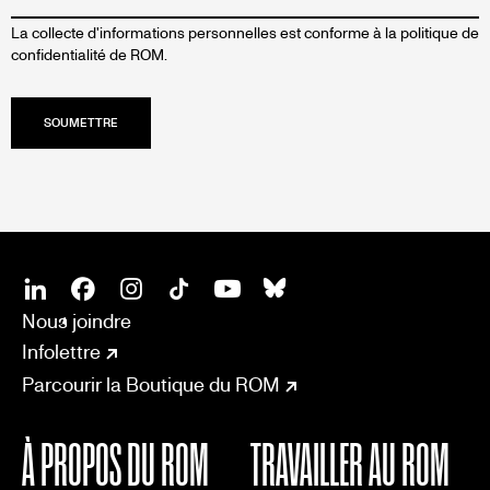
La collecte d'informations personnelles est conforme à la
politique de
confidentialité de ROM.
SOCIAL
CONNECT
Linkedin
Facebook
Instagram
Tiktok
Youtube
Bsky
Nous joindre
Infolettre
Parcourir la Boutique du ROM
À PROPOS DU ROM
TRAVAILLER AU ROM