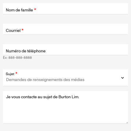
Nom de famille
Champ
d'application
Courriel
Numéro de téléphone
Ex: 888-888-8888
Sujet
Message